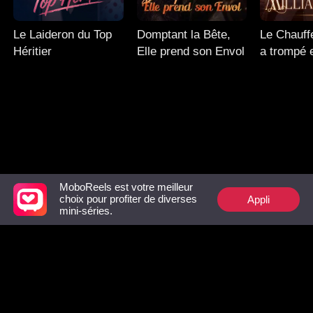
Le Laideron du Top
Domptant la Bête,
Le Chauffe
Héritier
Elle prend son Envol
a trompé 
Milliardair
MoboReels est votre meilleur
Appli
choix pour profiter de diverses
Follow Us
mini-séries.
Facebook
YouTube
Instagram
Conditions d'utilisation
|
Politique de confidentialité
|
Nous contacter
© 2018-now CHANGDU (HK) TECHNOLOGY LIMITED