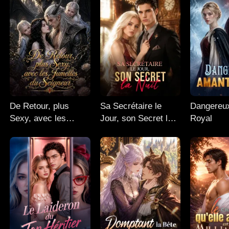
De Retour, plus
Sa Secrétaire le
Dangereu
Sexy, avec les
Jour, son Secret la
Royal
Jumelles du
Nuit
Seigneur