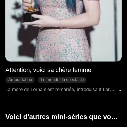
Attention, voici sa chère femme
Amour tabou
Le monde du spectacle
L'amour naît avec le temps
Bonne Fin
La mère de Lorna s'est remariée, introduisant Lorna dans la famille Shaw, où elle est tombée amoureuse de son oncle par alliance, Jeff. À l'insu de Lorna, Jeff partageait ses sentiments. Alors que Lorna poursuivait une carrière dans le show-business, Jeff la soutenait tout au long de son parcours, et leur lien s'est approfondi tout au long de cette aventure.
Douceur d'amour
Romance moderne
Voici d'autres mini-séries que vous apprécierez.