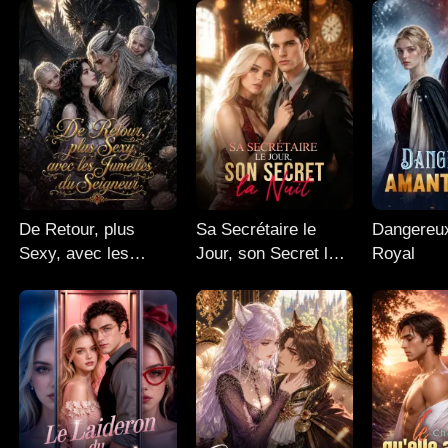
De Retour, plus
Sa Secrétaire le
Dangereu
Sexy, avec les
Jour, son Secret la
Royal
Jumelles du
Nuit
Seigneur