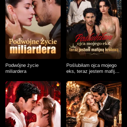
Podwójne życie
Poślubiłam ojca mojego
miliardera
eks, teraz jestem mafijną
królową