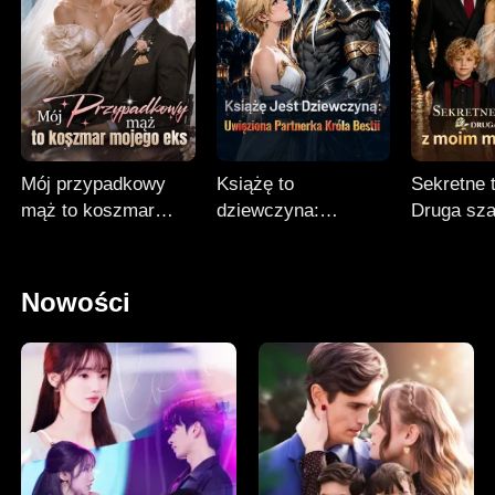
Mój przypadkowy
Książę to
Sekretne t
mąż to koszmar
dziewczyna:
Druga sz
mojego eks
Niewolna partnerka
moim mili
Króla Bestii
Nowości