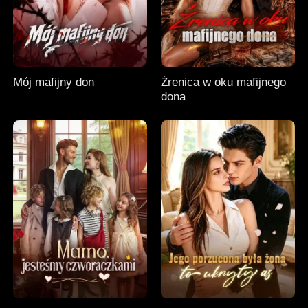
Mój mafijny don
Źrenica w oku mafijnego
dona