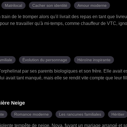
Matrilocal
Cacher son identité
Amour moderne
rain de le tromper alors qu'il livrait des repas en tant que livreu
pour ne travailler qu'à mi-temps, comme chauffeur de VTC, ignor
re commercial de premier plan. Il ne faisait qu'une période d'essai
ntrer à Yolanda et à sa famille sa véritable puissance. Ils l'ont 
es voyous pour le tabasser, mais Liam les a tous anéantis. Aik
lité après avoir reconnu en lui l'homme qui lui avait sauvé la vie 
femme, son amant, le cousin manipulateur, et chaque homme d'af
miliale
Évolution du personnage
Héroïne inspirante
ora son pardon, mais Liam avait définitivement tourné la page…
rphelinat par ses parents biologiques et son frère. Elle avait 
 lui avait tant manqué, mais elle se rendit vite compte que leur fil
affection. Pour protéger sa position au sein de la famille, Vivian
'héritier, ce qui conduisit à l'exil de Kaylee dans un pensionnat 
ndant, n'était qu'une façade cachant un enfer insupportable. Ka
mière Neige
t brisée physiquement et mentalement. La veille de son retour à 
'un cancer. Anéantie par le désespoir, Kaylee renonça à tous les l
nte
Romance moderne
Les rancunes familiales
Héritier
connexion avant de mourir.
iolente tempête de neige, Nova, fuyant un mariage arrangé et sou