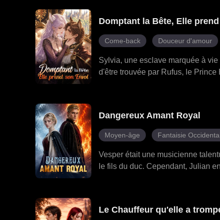
Joyce, puis s'en alla. Sa famille t
même, le dieu grec du soleil, déjou
Domptant la Bête, Elle pren
Alexandre implora son pardon. Mais 
choisit le dieu qui l'avait protégée 
Come-back
Douceur d'amour
Sylvia, une esclave marquée à vie 
d'être trouvée par Rufus, le Prince
Refusant d'être emprisonnée comme
Forces Armées, survivant aux embus
Avec la protection discrète de Rufus
Dangereux Amant Royal
affrontement, jusqu'à ce qu'elle déc
complot qui touche les plus hauts 
Moyen-âge
Fantaisie Occidenta
Vesper était une musicienne talent
le fils du duc. Cependant, Julian ent
désespoir, elle s'était laissée emp
être Damon, le cousin puissant et d
venger de Julian. Leurs vies s'em
Le Chauffeur qu'elle a trompé