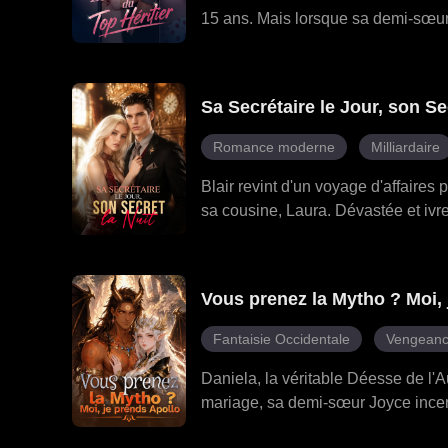
15 ans. Mais lorsque sa demi-sœur P
était déjà marié à Eliana. Bien que
Cole. Alors qu'Eliana déjouait les 
son lien avec Cole devint plus intim
Sa Secrétaire le Jour, son Se
Romance moderne
Milliardaire
Blair revint d'un voyage d'affaires 
sa cousine, Laura. Dévastée et ivre
qui marqua le début d'une liaison s
ne cessait de la supplier, l'ex-fem
orchestrait un piège familial pour l
Vous prenez la Mytho ? Moi, 
l'affaire entre Dan et Laura ainsi 
faisait chanter à propos de leur r
Fantaisie Occidentale
Vengean
pour jurer à Blair un amour inépu
Daniela, la véritable Déesse de l'
mariage, sa demi-sœur Joyce incend
sa famille l'obligea à s'agenouiller