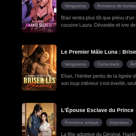
Vengeance
Romance de burea
Blair rentra plus tôt que prévu d'un
cousine Laura. Dévastée et ivre de 
patron milliardaire, Roman, une nui
l'enfant de Dan, exerça une pressio
sa culpabilité pour qu'elle accept
Le Premier Mâle Luna : Brise
exigences, et Dan ne cessait de la 
il dévoila chaque mensonge. Avec s
Vengeance
Come-back
Âm
Roman, Blair se libéra de son pas
amour.
Elian, l'héritier perdu de la ligné
son loup intérieur s'est éveillé, s
l'arène de combat, la véritable puis
ressentit un lien plus profond envr
sur le massacre de son clan, affron
L'Épouse Esclave du Prince
usurpateur. Aux côtés d'Anthony, il
femmes. D'esclave à roi, Elian a bou
Romance antique
Imposteur
profondément.
La fille adoptive du Général, Hazel,