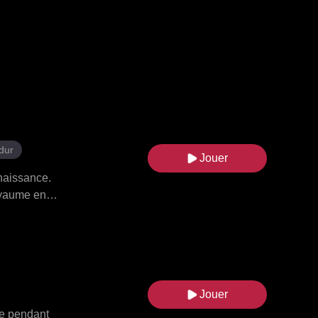
dur
Jouer
 naissance.
oyaume en
d'apaiser
erres des
a rendant
 famille
stin lui
Jouer
 sauvèrent
se pendant