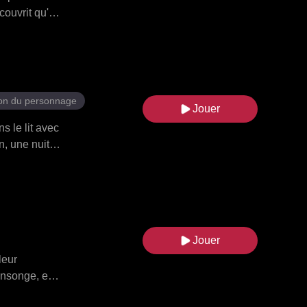
ouvrit qu'il
r vivre avec
dévoilées, et
ion du personnage
Jouer
s le lit avec
n, une nuit
répit - Dan
vian
révéla
Jessica les
fuir, mais
Jouer
leur
ensonge, et
onfession de