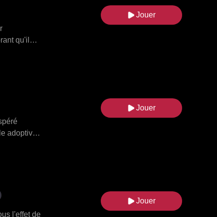
Jouer
r
ant qu'il
 de trois
ridiculisé,
in, le
autrefois. Un
faires qui
Jouer
espéré
le adoptive,
 accusa
strict pour
ylee y passa
la maison,
iens avec sa
Jouer
s l'effet de