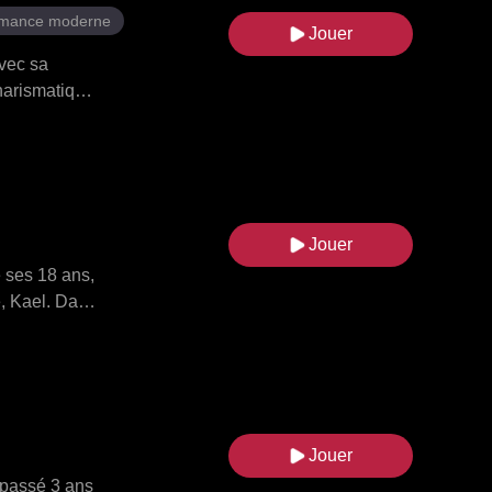
mance moderne
Jouer
avec sa
charismatique
ceinte de
ice joua sur
avec des
 de famille,
able de
Jouer
déclarer son
e ses 18 ans,
é, Kael. Dans
nthony, qui
rt la vérité
r le prince
 aux
 qu'il aimait
Jouer
t passé 3 ans