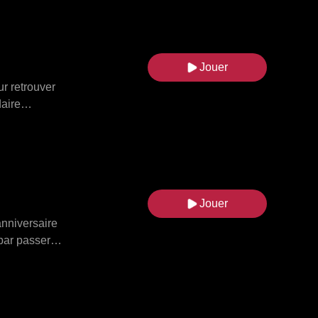
Jouer
r retrouver
daire
-champ.
e les
 constants
xander la
Joanna
Jouer
tique, et
'anniversaire
 par passer
e. Cependant,
s'échapper
 comprit son