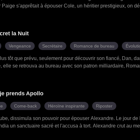
aige s'apprêtait à épouser Cole, un héritier prestigieux, on déc
 personne ne sache ce qui s'était passé, elle dut malgré tout alle
machinations de Paige, ses multiples identités furent peu à peu 
e. Parviendra-t-elle à découvrir la vérité derrière tout cela ?
cret la Nuit
Vengeance
Secrétaire
Romance de bureau
Évolut
plus tôt que prévu, seulement pour découvrir son fiancé, Dan, dan
, elle se retrouva au bureau avec son patron milliardaire, Roma
ecrète au bureau. Mais ses adversaires ne lui laissèrent aucun 
me manipulatrice de Roman, Jessica, refit surface, et sa tante Vi
a forcer à retourner auprès de Dan. Roman fit irruption au dîner, 
je prends Apollo
que la grossesse de Laura, et détruisit les mensonges. Alors que 
omance secrète au bureau, Roman se mit à genoux, non pas pour 
ce
Come-back
Héroïne inspirante
Riposter
isable…
Aube, dissimula son pouvoir pour épouser Alexandre. Le jour de 
ia un sanctuaire sacré et l'accusa à tort. Alexandre crut au m
. Le cœur brisé, Daniela révéla sa véritable identité, diffusa la c