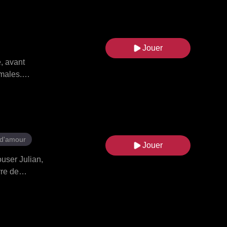
ollon lui-
, et
ence. Elle
Jouer
, avant
imales.
oyale des
re de loup.
aque
, et le
 d'amour
Jouer
user Julian,
vre de
ui se révéla
voulait se