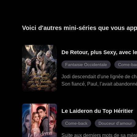
Voici d'autres mini-séries que vous app
De Retour, plus Sexy, avec l
Fantaisie Occidentale
Come-ba
Jodi descendait d'une lignée de ch
Son fiancé, Paul, l'avait abandonn
Flammes, condamné à brûler vif pen
les flammes. Une nuit, elle partit, 
Dragons Légendaires pour retrouver 
Le Laideron du Top Héritier
méconnaissable. Mais Melody avait
l'attaquait à chaque tournant. Lorsq
Come-back
Douceur d'amour
avait réservée était, en effet, la f
leurs filles et s'acceptèrent pleine
Suite aux derniers mots de sa mère