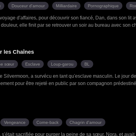
u
Douceur d'amour
Milliardaire
Pornographique
Ro
 voyage d'affaires, pour découvrir son fiancé, Dan, dans son lit 
douleur, elle finit par se retrouver un soir au bureau avec son 
t qui marqua le début d'une liaison secrète au travail. Laura, en
n sur Blair pour qu'elle s'écarte, tandis que sa tante manipulatr
e de reprendre Dan. L'ex-femme de Roman, Jessica, fit irruption 
r les Chaînes
harceler. Malgré tout, Roman resta à ses côtés, et lors d'un dîner
es deux meilleures amies à ses côtés et la protection inébranl
e sœur
Esclave
Loup-garou
BL
sé toxique, juste au moment où Roman se mit à genoux pour lui 
e de Silvermoon, a survécu en tant qu'esclave masculin. Le jour d
eulement pour être rejeté en public par son compagnon prédestin
sance d'Elian s'est révélée, attirant l'attention du prince lycan A
es Elian. À travers des épreuves et des trahisons, Elian a découve
té ses rivaux et ses ennemis, et brisé la malédiction imposée pa
 a renversé la vieille tradition liée à Luna - uniquement réservée
leversé les lois de l'empire et pris sa place aux côtés du prince
Vengeance
Come-back
Chagrin d'amour
 s'était sacrifiée pour purger la peine de sa sœur, Nora, et avai