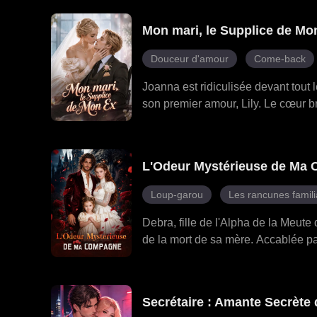
Mon mari, le Supplice​ de Mo
Douceur d'amour
Come-back
Joanna est ridiculisée devant tout
son premier amour, Lily. Le cœur br
contraint au fauteuil roulant qui a 
Après la cérémonie, Joanna retourn
manigances de Lily et rejoint une 
L'Odeur Mystérieuse de Ma
orchestrés par Lily. Pourtant, elle
protège discrètement dans l'ombre,
Loup-garou
Les rancunes famili
découvre enfin sa véritable identi
ensemble, ils vainquent tous leurs
Debra, fille de l'Alpha de la Meute 
de la mort de sa mère. Accablée par 
une nuit avec Caleb, l'Alpha de la M
Caleb se laissa berner par des men
pour retrouver sa liberté. 5 ans pl
Secrétaire : Amante Secrète
erreur. Il devait tout faire pour rec