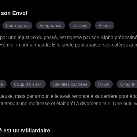
enta de s'en prendre à sa richesse, mais Daniela, protégée par Ap
a chaque tentative avide. Joyce fut démasquée, la famille éclata
d son Envol
Apollon avait déjà comblé le vide dont Daniela ignorait l'exist
au lieu de l'homme qui voulait la détruire.
Loup-garou
Vengeance
Esclave
Prince
par une injustice du passé, est rejetée par son Alpha prédestiné
 Héritier impérial maudit. Elle seule peut apaiser ses colères an
 un oiseau chanteur, Sylvia se bat pour intégrer l'Académie R
cades de ses rivales Alina et Cherry, et éveillant un pouvoir ra
 et l'aide silencieuse de ses alliés, elle devient plus forte à ch
ouvre la vérité sur l'assassinat de sa mère, survenu il y a 10 ans
sommets du pouvoir...
le
Coup d'un soir
Identités cachées
Royal
Chagrin
ueuse, mais par amour, elle avait renoncé à sa carrière pour épo
retenait une maîtresse et était prêt à divorcer d'elle. Une nuit, i
orter par l'alcool et avait passé la nuit avec un homme inconnu, q
angereux de Julian. Damon la désirait ardemment, et elle, elle 
mêlèrent, et une tempête menaçait de bouleverser le royaume.
 est un Milliardaire