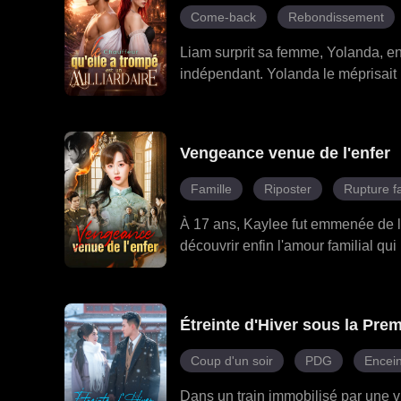
Come-back
Rebondissement
Liam surprit sa femme, Yolanda, en t
indépendant. Yolanda le méprisait 
était en réalité l'héritier d'un empi
ans, mais le moment était venu de mo
tendu des pièges, et même engagé d
Vengeance venue de l'enfer
parrain des bas-fonds, lui jura fidé
à un, ses ennemis tombèrent - sa 
Famille
Riposter
Rupture fa
s'était moqué de lui. Yolanda impl
À 17 ans, Kaylee fut emmenée de l'o
découvrir enfin l'amour familial qui
Vivian, était comblée d'amour et d'
Kaylee d'avoir eu une liaison avec l
jeunes filles. Ce pensionnat, cepe
Étreinte d'Hiver sous la Pre
3 années de souffrance, où elle fu
elle apprit qu'elle était atteinte d
Coup d'un soir
PDG
Encei
famille, décidée à couper chaque 
Dans un train immobilisé par une v