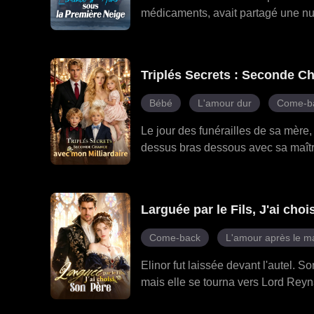
médicaments, avait partagé une nu
à une grossesse inattendue. Dix mo
troisième fils de la famille Wright,
chef de la famille Wright. Se croya
Triplés Secrets : Seconde C
d'abstinence et de désir. Jouant le r
silencieusement et avec dévouemen
Bébé
L'amour dur
Come-b
première neige, était pour lui un des
destin et rompre tous les serments.
Le jour des funérailles de sa mère,
préordonné. Il se voyait comme une
dessus bras dessous avec sa maîtres
tout espoir de chaleur, mais elle éta
le quitte sur-le-champ, jurant d'éle
posséder pour lui seul.
s'allient pour jouer des tours à Hil
petits génies sont les siens. Charl
Larguée par le Fils, J'ai cho
dissiper tous les malentendus. Hil
— et reconstruire la famille qu'il a
Come-back
L'amour après le m
Elinor fut laissée devant l'autel. 
mais elle se tourna vers Lord Reyna
l'héritage légitime de sa famille, d