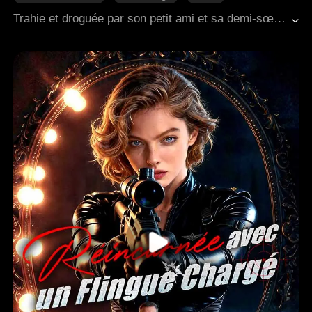
Amour forcé
Contre-attaque
Trahie et droguée par son petit ami et sa demi-sœur, Jennifer trébucha dans la mauvaise chambre, cherchant un refuge désespéré dans les bras d'un inconnu. Mais son salut se transforma en scandale lorsqu'elle découvrit qu'il s'agissait du père de son petit ami, l'homme le plus influent et redoutable de la ville, un chef redouté de la mafia. Celui qui aurait dû l'éliminer devint au contraire sa plus dangereuse obsession. Désormais, elle devait choisir - son ancienne vie de souffrance ou une nouvelle existence en tant que compagne du Parrain.