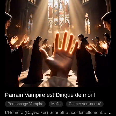
Parrain Vampire est Dingue de moi !
Personnage-Vampire
Mafia
Cacher son identité
Scénario-Trahison
Véritable amour
L'Héméra (Daywalker) Scarlett a accidentellement sauvé Daniel, un seigneur vampire et parrain de la mafia. En raison du caractère unique de son sang, elle a attiré l'attention de vampires qui la traquaient. Au moment critique, Daniel est apparu et l'a secourue. Cependant, à cause des souvenirs traumatisants de l'enfance de Scarlett, il n'a eu d'autre choix que de cacher sa véritable identité de vampire. Sous sa protection débordante et attentionnée, Scarlett est tombée peu à peu amoureuse de lui. Mais soudain, la fiancée de Daniel, Zoe, est apparue et a impitoyablement révélé son identité de vampire.
Super pouvoirs