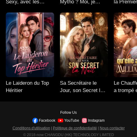
Sexy, avec les
Mytho ? Moi, je
la Premiè
Jumelles du
prends Apollo
Seigneur
Le Laideron du Top
Sa Secrétaire le
Le Chauffe
Héritier
Jour, son Secret la
a trompé 
Nuit
Milliardair
Follow Us
Facebook
YouTube
Instagram
Conditions d'utilisation
|
Politique de confidentialité
|
Nous contacter
© 2018-now CHANGDU (HK) TECHNOLOGY LIMITED