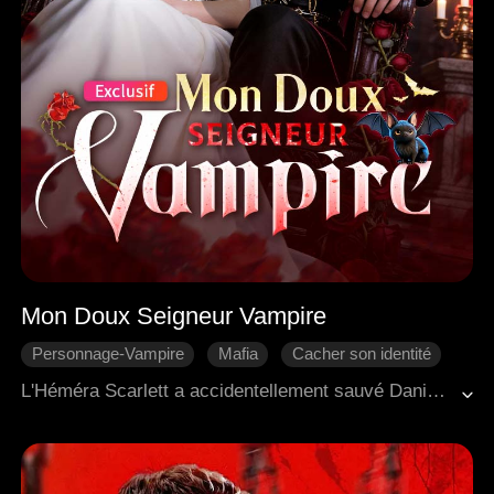
Mon Doux Seigneur Vampire
Personnage-Vampire
Mafia
Cacher son identité
Scénario-Trahison
Véritable amour
L'Héméra Scarlett a accidentellement sauvé Daniel, un seigneur vampire et parrain de la mafia. En raison du caractère unique de son sang, elle a attiré l'attention de vampires qui la traquaient. Au moment critique, Daniel est apparu et l'a secourue. Cependant, à cause des souvenirs traumatisants de l'enfance de Scarlett, il n'a eu d'autre choix que de cacher sa véritable identité de vampire. Sous sa protection débordante et attentionnée, Scarlett est tombée peu à peu amoureuse de lui. Mais soudain, la fiancée de Daniel, Zoe, est apparue et a impitoyablement révélé son identité de vampire.
Super pouvoirs
Fantaisie Occidentale