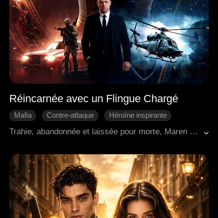
Réincarnée avec un Flingue Chargé
Mafia
Contre-attaque
Héroïne inspirante
Assassin
Militaire
Trahie, abandonnée et laissée pour morte, Maren Morgan réincarne avec le pouvoir des ténèbres. Elle rompt ses fiançailles, écrase ses ennemis, récupère son héritage familial et reprend le trône de l'empire criminel mondial qui lui revient de droit. Personne ne perçoit sa véritable force, jusqu'à ce qu'elle leur fasse regretter chaque trahison.