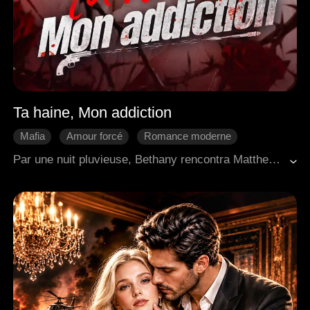
Ta haine, Mon addiction
Mafia
Amour forcé
Romance moderne
Douceur d'amour
Scénario-Trahison
Par une nuit pluvieuse, Bethany rencontra Matthew, le chef énigmatique d'une puissante famille criminelle. Dès qu'il posa les yeux sur elle, Matthew fut immédiatement envouté par elle et commença à la courtiser avec une détermination implacable. Au fil du temps, Bethany se surprit à tomber amoureuse de lui, malgré les dangers qui entouraient son monde.