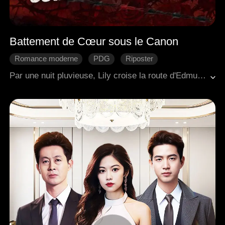
Battement de Cœur sous le Canon
Romance moderne
PDG
Riposter
L'amour naît avec le temps
Écart d'âge
Par une nuit pluvieuse, Lily croise la route d'Edmund, un mystérieux et puissant parrain de la mafia. Subjugué sur-le-champ, il tombe amoureux d'elle au premier regard et entreprend de la poursuivre avec une détermination irrésistible. Apprenant qu'elle a déjà un petit ami, il lui intime froidement de le quitter. Lily affirme avoir besoin de liberté, et il lui promet qu'elle obtiendra tout ce qu'elle désire à condition d'être à lui. Lorsque Lily est trahie et humiliée par son copain et sa maîtresse, Edmund intervient pour la protéger et rétablir la justice. Derrière son charme possessif se cache un homme capable d'un amour profond et authentique. À la fin, Lily succombe peu à peu à sa poursuite obstinée.