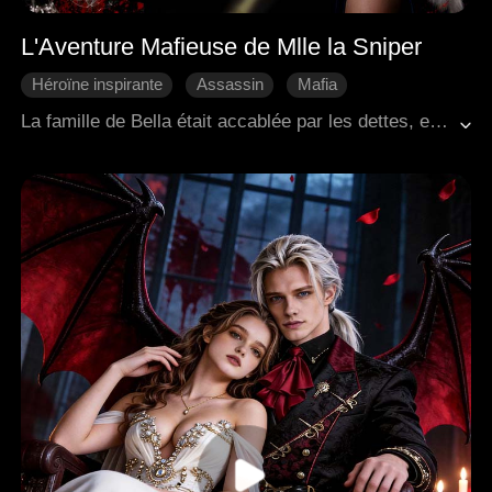
L'Aventure Mafieuse de Mlle la Sniper
Héroïne inspirante
Assassin
Mafia
Douceur d'amour
Come-back
La famille de Bella était accablée par les dettes, et son père s'est suicidé. La Mafia est venue réclamer ce qui lui était dû, mais leur chef mafieux, Louis, fut touché par sa détermination et lui montra de la compassion. Bella, grâce à son incroyable talent au tir, rejoignit même les rangs de la Mafia en tant que garde du corps de Louis. Leur travail ensemble forgea un lien profond. Cependant, Jack, le sous-chef, convoita Bella et piégea Louis en l'accusant d'avoir tué le père de cette dernière. Bella et Louis arriveront-ils à surmonter les épreuves et les malentendus ?