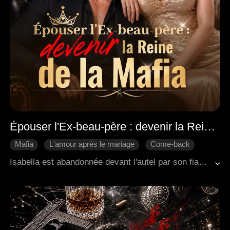
Épouser l'Ex-beau-père : devenir la Reine de la Mafia
Mafia
L'amour après le mariage
Come-back
Héroïne inspirante
Mariage Contractuel
Isabella est abandonnée devant l'autel par son fiancé, Alex. Pour sauver sa dignité et se venger, elle épouse le père d'Alex, Damien, le chef suprême de la mafia. Après le mariage, grâce à son esprit vif et à son influence grandissante, elle anéantit son ex, reprend l'héritage pillé de sa mère, écrase les trahisons familiales, et passe d'une mariée abandonnée à une souveraine de la mafia. Au fil du temps, un mariage contractuel froid avec Damien se transforme en quelque chose de réel, une passion ardente et irrésistible.