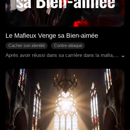
Le Mafieux Venge sa Bien-aimée
Cacher son identité
Contre-attaque
Amour moderne
Famille
Vengeance
Après avoir réussi dans sa carrière dans la mafia, Adrian est retourné dans sa ville natale avec l'intention de récompenser sa tante Thea et à son oncle Ryan, qui avaient aidé à prendre soin de sa femme Brielle. À sa grande surprise, il a découvert que Thea et Ryan avaient abusé de Brielle pendant longtemps et avaient même tenté de la vendre à une personne handicapée. Adrian a sauvé sa femme et a révélé la vérité, ce qui a conduit les coupables à subir de sévères sanctions légales. Durant ce processus, Adrian a appris qu'il n'était pas le fils biologique de sa mère Kaylee, et que son père biologique avait été assassiné par Kaylee et son deuxième mari Nathan. À la fin, Adrian et Brielle ont reconstruit leur foyer, se sont engagés activement dans le développement régional et ont accueilli une nouvelle vie ainsi qu'un avenir paisible.