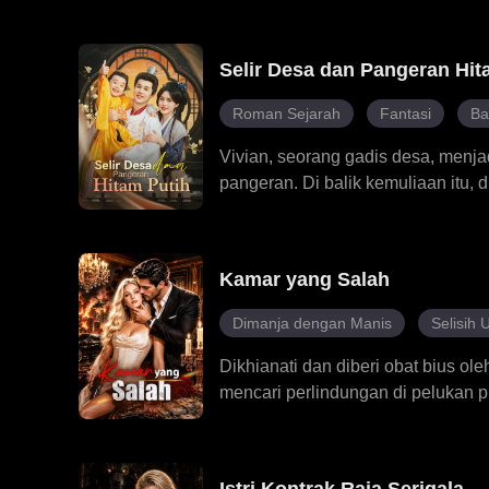
yang kini hamil anak Dan terus m
membanjirinya dengan rasa bersal
Selir Desa dan Pangeran Hit
istri Roman muncul dengan tuntuta
segala arah, Roman selalu berdir
Roman Sejarah
Fantasi
Ba
membongkar semua kebohongan yan
serta perlindungan sengit Roman, 
Vivian, seorang gadis desa, menjad
berlutut dan melamarnya.
pangeran. Di balik kemuliaan itu
anak macan tutul saat malam tiba
tengah intrik harem yang berbahaya
hubungannya dengan Julian sema
Kamar yang Salah
rahasia kedua putranya terbongkar
Dimanja dengan Manis
Selisih 
Dikhianati dan diberi obat bius ol
mencari perlindungan di pelukan 
skandal ketika dia mengetahui bah
dan kejam di kota ini. Pria yang s
berbahaya baginya. Kini, dia har