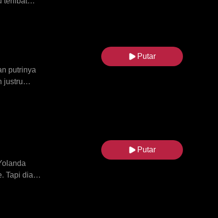
Raja Serigala.
terlibat
enemukan
ya hanya
jadi kisah
Putar
an putrinya
 justru
endam
lang tahun
Putar
 Yolanda
. Tapi dia
ujian dari
ejeknya,