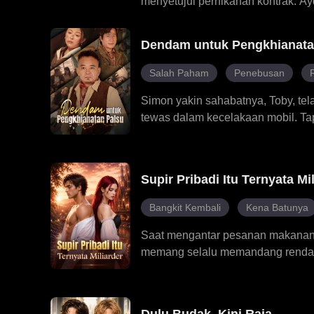
menyetujui pernikahan kontrak. Ay
dalam adu kecerdasan penuh taw
impotensi Ayden ternyata akibat 
Dendam untuk Pengkhianata
ingin memanfaatkannya, perlahan 
cinta yang manis dan tak terduga.
Salah Paham
Penebusan
Simon yakin sahabatnya, Toby, tela
tewas dalam kecelakaan mobil. Tap
diasuh Toby dan diganti namanya
kepada Toby. Dia mengerahkan an
Emma, dia kaget luar biasa melihat 
Supir Pribadi Itu Ternyata Mi
Bangkit Kembali
Kena Batunya
Saat mengantar pesanan makanan, 
memang selalu memandang rendah L
tak pernah tahu, suaminya itu seb
sang ayah selama tiga tahun terakh
menjebaknya, bahkan menyewa pre