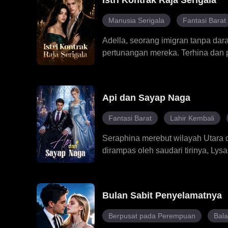
Istri Kontrak Raja Serigala
baru sebagai wanita sang bos mafi
Manusia Serigala
Fantasi Barat
Adella, seorang imigran tanpa dar
pertunangan mereka. Terhina dan p
berkuasa, dan mengajukan pernik
menjadi istri Raja Serigala. Dall
mendiang ibunya, dan menghancurk
Api dan Sayap Naga
dalam kelemahan. Dia tumbuh sema
kejauhan selama bertahun-tahun. D
Fantasi Barat
Lahir Kembali
mempertaruhkan segalanya demi Ade
begitu pula Kawanan Hyde. Gadis t
Seraphina merebut wilayah Utara 
Serigala.
dirampas oleh saudari tirinya, Lys
semua orang. Kini, dia terlahir ke
dengan tegas menolak tunanganny
yang dicemooh semua orang. Dulu
Bulan Sabit Penyelamatnya
membaca topeng Seraphina, sement
kembali harta keluarga, membong
Berpusat pada Perempuan
Bal
pengobatan medan perang. Saat pe