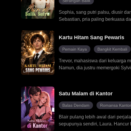
Serangan Balik
menumbangkan dalang di balik s
Sophia, sang putri palsu, diusir 
Sebastian, pria paling berkuasa dan
diakui kembali oleh Keluarga Har
Namun, kepulangannya justru memi
Kartu Hitam Sang Pewaris
yang berkomplot untuk menghancur
seorang guru, seperti ilmu pengoba
Pemain Kaya
Bangkit Kembali
menggagalkan setiap jebakan. Sat
Trevor, mahasiswa dari keluarga m
Sebastian. Seiring terbongkarnya 
Namun, dia justru memergoki Sylv
palsu tumbang, yang asli bangkit.
malu di depan umum. Saat Trevor
kebenaran mengejutkan. Ternyata T
Maka, seratus juta dolar langsung
Satu Malam di Kantor
dengan penuh percaya diri, memba
memulai perjalanan balas dendam
Balas Dendam
Romansa Kanto
Blair pulang lebih awal dari perj
sepupunya sendiri, Laura. Hancur
bersama Roman, bos miliardernya.