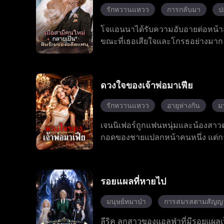
รักหวานแหวว
การกลับมา
ป
โจแอนนาได้รับความอับอายต่อหน้าสา
ขณะที่เธอเสียใจและโกรธอย่างมาก เธ
กัน เธอจึงหันไปขอแต่งงานกับเขาโดย
จอห์น ทำลายแผนการชั่วร้ายของลิลี
วินาศกรรมอย่างต่อเนื่องจากลิลี่
ดวงใจของเจ้าพ่อมาเฟีย
ขณะเดียวกัน อเล็กซานเดอร์คอยปกป้อ
เบื้องหลังของบริษัทแอลยู เมื่อโจ
รักหวานแหวว
อายุห่างกัน
ม
เป็นความรักที่แท้จริง ทั้งสองคนร่
เจนนิเฟอร์ถูกแฟนหนุ่มและน้องสาว
กอดของชายแปลกหน้าคนหนึ่ง แต่การข
ของแฟนหนุ่มและเป็นเจ้าพ่อมาเฟียท
หลงใหลที่อันตรายที่สุดในชีวิตของเธ
ใหม่ในฐานะผู้หญิงของเจ้าพ่อมาเฟีย
รอยแผลที่หายไป
มนุษย์หมาป่า
การสมรสตามสัญญ
ลีริค ลูกสาวของแอลฟ่าที่มีรอยแผล