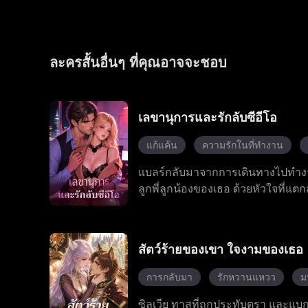
ละครสั้นอื่นๆ ที่คุณอาจจะชอบ
เลขานุการและรักลับซีอีโอ
แก้แค้น
ความรักในที่ทำงาน
แบลร์กลับมาจากการเดินทางไปทำงานเ
ลูกพี่ลูกน้องของเธอ ด้วยหัวใจที่แ
เจ้านายมหาเศรษฐีของเธอ ซึ่งนำไปสู่
แบลร์ยอมถอย พร้อมกับป้าที่ชอบบงก
เจสสิก้า ก็ปรากฏตัวขึ้นพร้อมกับข
สัตว์ร้ายของเขา ใจงามของเธอ
เรื่องราววุ่นวายเหล่านี้ โรมันคอยอ
ความโกหกทั้งหมด ด้วยการสนับสนุ
การกลับมา
รักหวานแหวว
ม
อดีตที่เป็นพิษ และในที่สุดโรมันก็ค
ซิลเวีย ทาสที่ถูกประทับตรา และแบก