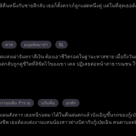
ืนหนึ่งกับชายลึกลับ เธอก็ตั้งครรภ์ลูกแฝดหนึ่งคู่ แต่ในที่สุดเธอต้
กลับมาสู้ชีวิต เธอกำจัดรอยแผลเป็นและแต่งงานตามสัญญากับจาริ
แฝดของจาริสเป็นลูกแท้ของเธอเอง เธอต้องเผชิญกับแม่ปลอมที่คดโ
นาจะครอบครองพลังพิเศษของเธอ ส่วนจาริสคอยปกป้องและอยู่เคี
ทาส
มนุษย์หมาป่า
BL
ห่งเผ่าจันทราสีเงิน ต้องเอาชีวิตรอดในฐานะทาสชาย เมื่อถึงวันเกิ
ต่กลับถูกคู่ชีวิตที่ลิขิตไว้ของเขา เคล ปฏิเสธต่อหน้าสาธารณชน ใ
ลุ่งพล่านขึ้นมาจนไปสะดุดตาเจ้าชายหมาป่า แอนโธนี ผู้ซึ่งรู้สึกถึงส
ดสอบและการทรยศหักหลัง เอเลียนได้ค้นพบความจริงเกี่ยวกับการส
ข่งและศัตรู และทำลายคำสาปที่เจ้าชายผู้แย่งชิงบัลลังก์เคยวางไว้
ณที่กำหนดว่ามีเพียงผู้หญิงเท่านั้นที่สามารถเป็นผู้นำหมาป่าได้
ปลงกฎเกณฑ์ของจักรวรรดิและครองตำแหน่งเคียงคู่กับเจ้าชายที่เขา
ความแค้น ร่ำรวย
แก้แค้น
อกหัก
วางแผนสังหาร เธอหนีรอดมาได้ในคืนฝนตกแล้วบังเอิญขึ้นรถของกู้เป่
้ยงชีพ เธอต้องแต่งงานแทนน้องสาวต่างบิดากับกู้เป่ยเฉิน คนตาบอดที่
วางแผนรอบคอบทุกย่างก้าวในตระกูลกู้ แต่ค้นพบว่ากู้เป่ยเฉินไม่ได