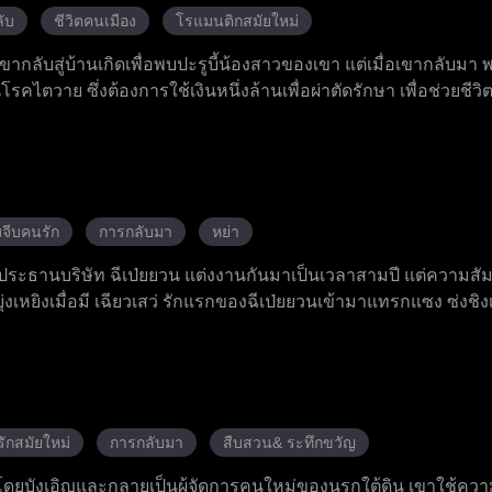
ับ
ชีวิตคนเมือง
โรแมนติกสมัยใหม่
ง เขากลับสู่บ้านเกิดเพื่อพบปะรูบี้น้องสาวของเขา แต่เมื่อเขากลับมา
นโรคไตวาย ซึ่งต้องการใช้เงินหนึ่งล้านเพื่อผ่าตัดรักษา เพื่อช่วยชีวิ
วนตัวให้เจียนนา เจียนนาคือคุณหนูตระกูลโฮโซผู้เย็นชาและปากคมท
นจากการโจมตีในลานจอดรถ เศษวัสดุที่ร่วงหล่น และระเบิดตั้งเว
จากลุค ลูกคนรวยที่อาฆาตแค้น ด้วยการปกป้องอย่างเสียสละของจูเ
่อย ๆ ไว้วางใจเขา แฮลีย์ เพื่อนสนิทของเจียนนาก็ตกหลุมรักจูเลียนผ
้ประสบความสำเร็จและศัตรูทั้งหมดก็พ่ายแพ้สิ้นเชิง จูเลียนผู้มีแผลเป
จีบคนรัก
การกลับมา
หย่า
ราะเขาไม่เพียงแต่ได้งานทำแต่ยังได้พบบ้านและที่พักพิงที่อบอุ่นแล้
ะประธานบริษัท ฉีเป่ยยวน แต่งงานกันมาเป็นเวลาสามปี แต่ความสัม
เหยิงเมื่อมี เฉียวเสว่ รักแรกของฉีเป่ยยวนเข้ามาแทรกแซง ซ่งชิง
อมมุ่งมั่นใช้ความสามารถในการออกแบบเสื้อผ้าเพื่อสร้างชื่อเสียงอี
นตามความฝันและประสบความสำเร็จในที่สุด หลังจากที่ฉีเป่ยยวนไ
ียทุกอย่าง เขาก็ได้ตระหนักถึงความจริงในใจและพยายามแก้ไขความ
ดสอบมากมายจนสามารถคลี่คลายความเข้าใจผิดทั้งหมดได้ ความห่าง
ห้อภัยต่อกัน ความรักของพวกเขาเหมือนสายสัมพันธ์ที่ขาดแล้ว
ักสมัยใหม่
การกลับมา
สืบสวน& ระทึกขวัญ
บความสุขสมบูรณ์แบบในชีวิตคู่
นโดยบังเอิญและกลายเป็นผู้จัดการคนใหม่ของนรกใต้ดิน เขาใช้ค