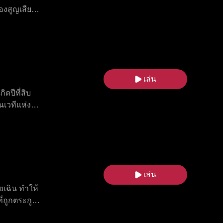
องสูญเสียลูก
ส แอลฟ่าอีก
กง ยังต้อง
ยงข้างเธอมา
เล่น
ดปีที่สิบ
นเวทีแห่ง
ายสัมพันธ์ลึก
ังหารหมู่
 ด้วยแอนโธนี
 จากชีวิตทาส
รัก
เล่น
ยเฉิน ทำให้
ถูกตระกูลกู้
้ธรรมดาอย่าง