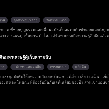
ี ตัวจริงคือนักธุรกิจผู้ยิ่งใหญ่ในวงการ ทั้งสองร่วมมือต่อสู้กับก
การล้มละลายของเสิ่นซื่อกรุ๊ป หลังจากผ่านอันตรายชีวิตและการหัก
รใช้ประโยชน์ซึ่งกันและกันเป็นความรักแท้ และให้คำมั่นรักตลอดชี
บาย
ลูกสาวเมียหลวง
รักหวานแหวว
ัชทายาท พี่ชายบุญธรรมและเพื่อนสมัยเด็กสมคบกันฆ่าตายและยังถูกค
 นางวางแผนทุกขั้นตอน ทำให้องค์รัชทายาทเกิดความรู้สึกผิดแล้วท
อชดใช้บาป และวางแผนจนทำให้ครอบครัวของเพื่อนสมัยเด็กพินาศสิ้
เชียนถิงเชวียน องค์ชายผู้เผด็จการซึ่งเป็นท่านอาน้อยที่เคยสัญญา
าง ในเบื้องหลัง นางยังเป็นเจ้าของหอชั้นหนึ่งแห่งโลกยุทธ์อีกด้วย เ
คือมหาเศรษฐีผู้เก็บความลับ
ือกที่จะแต่งงานกับองค์ชายที่มีแต่นางในสายตา แม้พิธีแต่งงานใก
ผู้มีโชคดีของนางยังคงเคลื่อนไหวในเงามืดละครที่ยอดเยี่ยมเพิ่
รวย
แต่งงานแทนคนอื่น
การกลับมา
แก้แค้น
้ยง และถูกบังคับให้แต่งงานกับเอเดรียน ชายที่มีข่าวลือว่าหน้าตาเส
งตัวเอง ในขณะที่ต้องรับมือกับเล่ห์เหลี่ยมของป้า ส่วนเขาแอบช
กัน และในที่สุดเขาก็เผยความจริงเกี่ยวกับตัวเอง หลังจากที่เขาช่วยเ
ามสุขในฐานะคู่รักที่มีความสุข