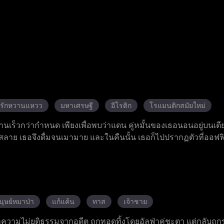
รักหวานแหวว
มหาเศรษฐี
อีโรติก
โรแมนติกสมัยใหม่
ร็วกว่ากำหนด เพียงเพื่อพบว่าแดน คู่หมั้นของเธอนอนอยู่บนเตี
ตกสลาย เธอจึงดื่มจนเมามาย และในคืนนั้น เธอก็ไปปรากฏตัวที่ออฟ
เรื่องราวความสัมพันธ์ลับ ๆ ในออฟฟิศ ลอร่าผู้ตั้งครรภ์กับลูกของ
าร พยายามทำให้เธอรู้สึกผิดเพื่อกลับไปหาแดนอีกครั้ง อดีตภรร
้อเรียกร้องมากมาย ในขณะที่แดนยังคงตามรังควานเธอไม่หยุดหย่อ
ยู่เคียงข้างและสนับสนุนเธอเสมอ และในงานเลี้ยงมื้อค่ำครอบครัว เ
นจากพี่สาวสองคน และการปกป้องอย่างเข้มแข็งจากโรมัน แบลร์ห
นุษย์หมาป่า
แก้แค้น
ทาส
เจ้าชาย
ุกเข่าขอแต่งงานกับเธอ
ความไม่ยุติธรรมจากอดีต ถูกทอดทิ้งโดยอัลฟ่าคู่ชะตา แต่กลับถูกรู