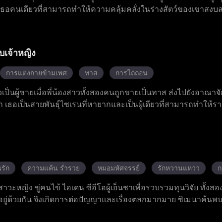
เธอคนเดียวที่สามารถทำให้ความคลุ้มคลั่งในร่างสัตว์ของเขาสงบลง
้วยตัวเองจนเข้าโรงเรียนทหารราชสำนัก รอดพ้นการลอบโจมตีจากคู
หายากของตน ด้วยการปกป้องที่ซ่อนเร้นจากรูฟัสและความช่วยเหลือเ
ที่ต่อสู้ จนค้นพบความจริงการฆาตกรรมแม่เมื่อสิบปีก่อน และแผนสมค
บเจ้าหญิง
การแต่งกายข้ามเพศ
ทาส
การไถ่ถอน
เป็นผู้ชายเมื่อพี่น้องสาวทั้งสองคนถูกขายเป็นทาส ส่งไปยังอาณาจัก
า เธอเป็นสายพันธุ์ไซเรนที่หายากและเป็นผู้เดียวที่สามารถทำให้ร
ุร้ายและทั้งสองคนก็เกิดความรักซึ่งกันและกันอย่างลับ ๆ ซีนาย
า ลอร์ดไซเปอร์ที่ทะเยอทะยานวางแผนร้ายต่อเธอ ส่วนวลาดยาที่ต
าก เอเมอเรียลต้องดิ้นรนอย่างยากลำบากเพื่อหลบหนีกับดักอันตรา
ตัวเอง ไม่มีผู้ใดคาดเดาได้ว่า ในที่สุดเธอสามารถปลดคำสาปบนร่
รัก
ความแค้น ร่ำรวย
หมอมหัศจรรย์
รักหวานแหวว
ก
าวะหญิง ขู่คนไข้ ไอเดน ซีอีโอผู้เย็นชาเพื่อรวบรวมทุนวิจัย ทั้งสอง
อยู่ด้วยกัน จึงเกิดการต่อปัญญาและเรื่องตลกมากมาย ซิเมนาค้นพ
ิษสะสมในร่างกาย จึงทุ่มเทรักษาเขาอย่างเต็มที่ แม้ในตอนแรก 