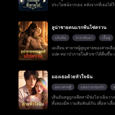
ประโยชน์จากเธอ หลังจากที่เธอได้ใช้ค
และถูกขับออกจากครอบครัว เพื่อจะ
หนึ่งคนแต่ไม่นานเธอก็ค้นพบว่าลูก
คอยระวังตัวจากองค์กรลับที่ปรารถ
ลูน่าชายคนแรกพ้นโซ่ตรวน
โดยตลอด
แก้แค้น
การกลับมา
เนื้อคู่
เอเลียน ทายาทผู้สูญหายของสายเลือดแ
แปด หมาป่าภายในตัวเขาได้ตื่นขึ้น แ
การต่อสู้ พลังที่แท้จริงของเอเลียนพ
ซึ้งบางอย่าง ระหว่างการฝ่าฟันบทท
ของตระกูลเขา ต้องเผชิญหน้ากับคู่แ
มองเธอด้วยหัวใจฉัน
คอยอยู่เคียงข้าง เขาได้ทำลายกฎโบรา
สู่การเป็นราชา เอเลียนได้เปลี่ยนแ
มหาเศรษฐี
แต่งงานก่อนรัก
เสิ่นอันหยูถูกอดีตสามีซ่งโย่วเฉิน
ทั้งสองมีความสัมพันธ์กัน เพื่อหาเลี
ทอดทิ้ง หลังแต่งงานกัน เสิ่นอันหยู