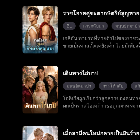
ต้องการใช้ประโยชน์จากเธอ แต่เขาก
สร้างเรื่องราวโรแมนติกที่หวานและ
ราชโอรสคู่ชะตากษัตริย์สูญหาย
BL
การกลับมา
มนุษย์หมาป่า
เอลิอัน ทายาทที่หายตัวไปของราชวง
ขายเป็นทาสตั้งแต่ยังเด็ก โดยมีเพียงจี
ก็ได้ค้นพบว่า เคลคือคู่ชีวิตที่ถู
จากนั้น เจ้าชายหมาป่า แอนโทนี ก็รู
รอดพ้นจากการวางแผนร้ายของเหล่า
เดินทางไถ่บาป
การสังหารหมู่ครอบครัวของเขา ซึ่งเป
เลียนลบความทรงจำของแอนโทนีด้วย
มนุษย์หมาป่า
การโต้กลับ
แก
สาปนั้นได้สำเร็จ และตอนนี้กำลังเด
โอลิเวียถูกเรียกว่าลูกสาวของคนทร
ตกเป็นทาสโอเมก้า เธอถูกเผ่าทรมาน
เธอตื่นพลังเมื่ออายุสิบแปดปี ทั
แต่เธอไม่เคยยอมแพ้เนื่องจากเธอมีพลั
เลือกระหว่างความเกลียดชังหรือการช่
เมื่อสามีคนใหม่กลายเป็นฝันร้