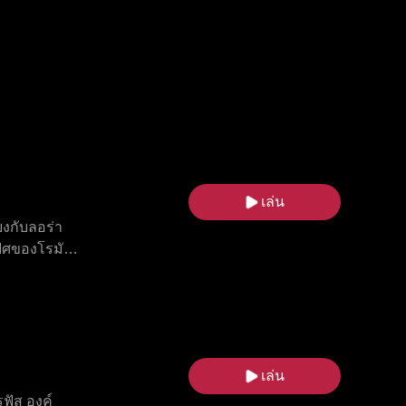
เล่น
ยงกับลอร่า
ฟิศของโรมัน
แดน บีบให้
ยาของโรมัน
น ท่ามกลาง
ขาเปิดเผย
ลุดพ้นจาก
เล่น
ฟัส องค์