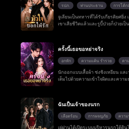
รปภ.
ท่านประธาน
การโต้กล
จูเลียนเป็นทหารที่ได้รับเกียรติยศยิ่
เขาเสียชีวิตแล้วและรูบี้ป่วยก็ป่วยเป็
เลียนจึงเข้าทำงานเป็นบอดี้การ์ดส่
เลียนตลอดเวลา จูเลียนปกป้องเธอพ้
เดียวกัน เขาต้องเผชิญกับภัยคุกคาม
ครั้งนี้เธอขอหย่าจริง
แล้วครั้งเล่า เจียนนาที่เคยเย็นชาค
ไว้วางใจได้ ในที่สุดการผ่าตัดของรูบี
อกหัก
ความแค้น ร่ำรวย
ตาม
ต้องปิดบังอดีตของตัวเองอีกต่อไป เพ
นักออกแบบเสื้อผ้า ซ่งชิงเหยียน แล
เต็มไปด้วยความเข้าใจผิดและความยุ่ง
ตัดสินใจหย่าร้างอย่างเด็ดเดี่ยว พร้
ข้ามอุปสรรคในชีวิต เธอสามารถเดิ
กับมรสุมชีวิตที่เกือบทำให้สูญเส
ฉันเป็นเจ้าของนรก
ตนเองอย่างเต็มที่ ทั้งคู่ผ่านบทท
ถูกทำลายลงด้วยความเข้าใจและการใ
เลือดร้อน
การผจญภัย
ความร
เรียงใหม่ และในที่สุดทั้งสองก็ได้รั
เย่ฝานได้เปิดระบบบริหารนรกใต้ดิ