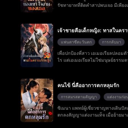
รัชทายาทที่ติดคำสาปพบเจอ มีเพียง
ปฏิเสธการเป็นนกร้องในกรง เธอสู้ด
และเชอร์รี่ และปลุกพลังหมาป่าที่
พันธมิตร เธอแข็งแกร่งขึ้นทุกครั้ง
เจ้าชายคือเด็กหญิง: ทาสในครา
แทรกซึมถึงใจกลางราชบัลลังก์
แฟนตาซีตะวันตก
การกลับมา
เพื่อปกป้องพี่สาว เอเมอเรียลปลอมตัว
ไร แต่เอเมอเรียลไม่ใช่มนุษย์ธรรมด
นอิไคสงบลงในขณะที่เขาอยู่ในอาการด
ริษยาคอยกลั่นแกล้งเธออยู่ตลอดเวล
หมกมุ่นอยู่กับพี่สาวของเธออย่างม
คนไข้ นี่คืออาการตกหลุมรัก
และพยายามปกปิดตัวตนที่แท้จริงของ
ได้สำเร็จ
การสมรสตามสัญญา
แต่งงานก่อน
ซิเมนา แพทย์ผู้เชี่ยวชาญทางเดินปัสส
ตกลงสัญญาแต่งงานเท็จ เมื่อย้ายมา
เสื่อมสมรรถภาพของเขา เกิดจากสารพ