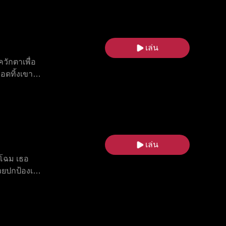
ารแก่งแย่ง
หลัง เสิ่
วิตในงาน
เล่น
วักตาเพื่อ
อดทิ้งเขา
นเชิง
รักกับนางตอน
มื่อเหล่าบรุษ
ล้จะมาถึง
งจะเริ่มต้น
เล่น
ียโฉม เธอ
่วยปกป้องเธอ
ธอค้นหาแม่