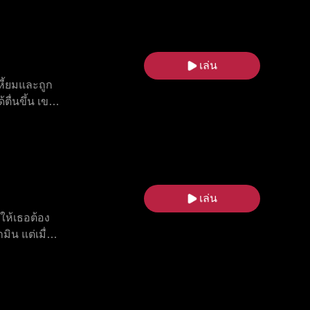
็นความรักแท้
เล่น
ี้ยมและถูก
้ตื่นขึ้น เขา
กชนชั้นต่ำ
วงศ์ เอลิอัน
เกี่ยวกับ
 เมื่อออเร
ามารถลบคำ
เล่น
ให้เธอต้อง
ิน แต่เมื่อ
ห้เธออับอาย
า เธอต้อง