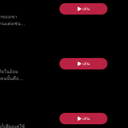
เล่น
รกของเขา
านแต่งเช่น
่ร่วมกับ
ก่อ
ตัวเอง ใน
รองอำนาจลับ
จึงเปลี่ยน
เล่น
ก
ภัยในอ้อม
คนนั้นคือพ่อ
กลายเป็นความ
หรือชีวิต
เล่น
็เพียงแค่ใช้