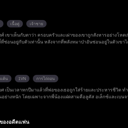
็ค่อย ๆ มีใจรักเธอ ในที่สุด ความสัมพันธ์เท็จของพวกเขา กลายเป
ไม่คาดคิด
เนื้อคู่
เจ้าชาย
ศ์ เขาเห็นกับตาว่า ครอบครัวและเผ่าของเขาถูกสังหารอย่างโหดเห
้ที่ซ่อนอยู่กับตัวเท่านั้น หลังจากที่พลังหมาป่าอันซ่อนอยู่ในตัวเขาได
กกำหนดไว้ของเขา แต่กลับถูกปฏิเสธต่อหน้าคนทั้งหลายเพราะเขามาจา
้สึกถึงสายสัมพันธ์เดียวกัน และพาเอลิอันไปยังเกาะพิพากษาแห่งราช
ขุนนางและกลอุบายของนักบวชหญิง วาเลเรีย และได้ค้นพบเบาะแส
ิดเผยว่า อาร์เธอร์และเจ้าชายออเรเลียนเป็นผู้อยู่เบื้องหลังการกบฏ
คำสาป เอลิอันจึงเดินทางไปทางเหนือเพื่อค้นหาวิธีรักษา เขาส
้แค้น
1VN
การไถ่ถอน
ินทางกลับมาเพื่อทวงบัลลังก์ของเขาคืน
ยศ เป็นเวลาหกปีมาแล้วที่พ่อของเธอถูกใส่ร้ายและประหารชีวิต ทำ
อย่างหนัก โดยเฉพาะจากพี่น้องแฝดสามคือลูคัส อเล็กซ์และเบนจาม
้งสามคนกลับเป็นคู่ครองตามชะตากรรมของเธอ พวกเขาปฏิเสธและทำใ
งพิเศษอันยิ่งใหญ่ซ่อนอยู่ภายในตัว เมื่อภัยคุกคามที่แท้จริงเข้าม
วยเหลือผู้อื่น
ายของอดีตแฟน