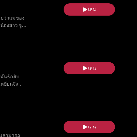
เล่น
 พบว่าแม่ของ
ตน้องสาว จู
ี่ทดสอบจู
ลา ในขณะ
ลียนครั้ง
ู้กล้าหาญและ
็นทั่วตัวไม่
เล่น
ว
พันธ์กลับ
เหยียนจึง
กครั้งและก้าว
ด้เผชิญหน้า
ผิดพลาดของ
เหินในอดีต
กลับมาร้อย
เล่น
วามสามารถ