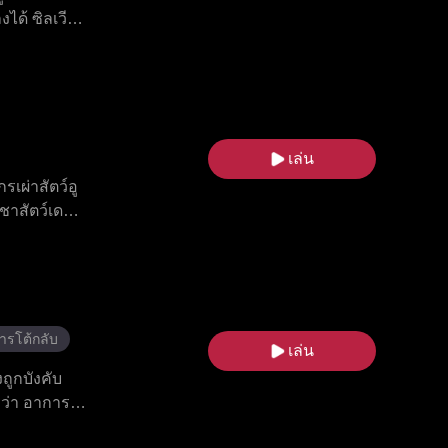
ได้ ซิลเวีย
่แข่งอลีน่า
งียบ ๆ ของ
บคิดที่
เล่น
รเผ่าสัตว์อู
าชาสัตว์เดมอ
ที่มีความ
้องคำสาปก็
ยหลายอย่าง
างราชาสัตว์
ารโต้กลับ
เล่น
ถูกบังคับ
บว่า อาการ
ไอเดนเพียง