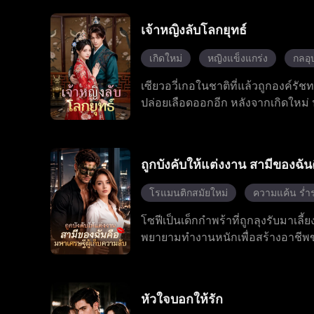
ที่เห็น เขาแกล้งตาบอดซ่อนตัวมาหลายป
ภายในตระกูลกู้ และเปิดเผยความจริง
เจ้าหญิงลับโลกยุทธ์
นอันหยูกับกู้เป่ยเฉินเปลี่ยนจากกา
แต่งงานริมชายหาด
เกิดใหม่
หญิงแข็งแกร่ง
กลอุ
เซียวอวี่เกอในชาติที่แล้วถูกองค์ร
ปล่อยเลือดออกอีก หลังจากเกิดใหม่
บังคับให้พี่ชายบุญธรรมควักตาเพื่
ระหว่างการแก้แค้น นางได้ช่วยชีวิต
เด็กและเขาได้เสี่ยงชีวิตเพื่อปกป้องน
ถูกบังคับให้แต่งงาน สามีของฉัน
ชั่วตามง้อนางอย่างสุดพยายาม นางเล
แต่อำนาจมืดที่ปรารถนาชะตากรรมหญิง
โรแมนติกสมัยใหม่
ความแค้น ร่ำ
เท่านั้น
โซฟีเป็นเด็กกำพร้าที่ถูกลุงรับมาเลี
พยายามทำงานหนักเพื่อสร้างอาชีพขอ
ทั้งสองค่อยๆ เริ่มมีความรู้สึกดีต่อ
ทั้งคู่ก็ได้ใช้ชีวิตร่วมกันอย่างมีคว
หัวใจบอกให้รัก