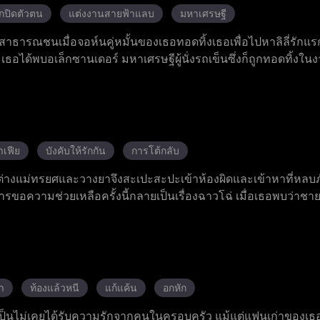
กปิดตัวตน
แต่งงานสายฟ้าแลบ
มหาเศรษฐี
ธารณชนเมื่อจอห์นคู่หมั้นของเธอทอดทิ้งเธอเพื่อไปหาลิลี่รักแ
อได้พบอเล็กซานเดอร์ มหาเศรษฐีผู้นั่งรถเข็นซึ่งก็ถูกทอดทิ้งในง
ไม่มีความลังเล หลังแต่งงาน โจแอนนากลับไปอยู่บ้านที่เธอเคยอยู
่และเข้าทำงานที่บริษัทออกแบบระดับสูงแอลยู ธอต้องเผชิญกับการ
ในบริษัท แต่สามารถเอาชนะทุกการขัดขวางได้ด้วยความสามารถของ
งเธออย่างเงียบ ๆ อยู่เบื้องหลัง และตัวจริงของเขาคือผู้ครอบค
แอนนาค้นพบตัวตนที่แท้จริงของเขา การแต่งงานตามสัญญาของทั้งสอง
าเฟีย
บังคับให้รักกัน
การโต้กลับ
วมมือกัน ทำลายศัตรูทั้งหมดและได้รับชัยชนะทั้งด้านงานและความรั
ต่างแม่ทรยศและวางยาจึงสะเปะสะปะเข้าห้องผิดและเข้าหาที่หลบ
อความช่วยเหลือครั้งนี้กลายเป็นเรื่องฉาวโฉ่ เมื่อเธอพบว่าชาย
ี่ทรงอิทธิพลและโหดเหี้ยมที่สุดในเมือง ชายที่ควรจะฆ่าเธอกลับ
อ เธอต้องตัดสินใจเลือกระหว่างชีวิตเก่าที่เต็มไปด้วยความเจ็บปวด
า
ท้องแล้วหนี
แก้แค้น
อกหัก
เป็นไม่เคยได้รับความรักจากคนในครอบครัว แม้แต่แฟนเก่าของเธอก