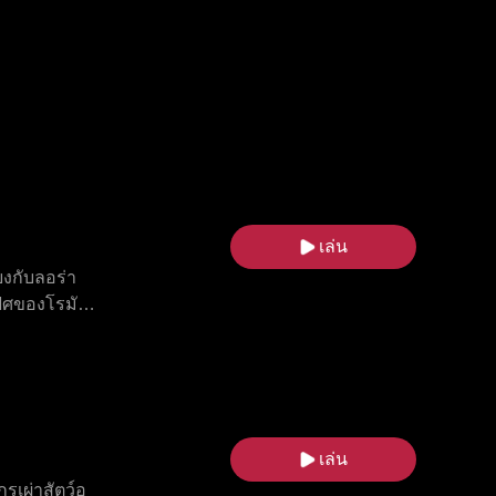
เล่น
ยงกับลอร่า
ฟิศของโรมัน
แดน บีบให้
ยาของโรมัน
น ท่ามกลาง
ขาเปิดเผย
ลุดพ้นจาก
เล่น
รเผ่าสัตว์อู