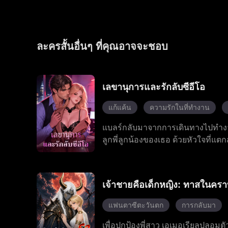
ละครสั้นอื่นๆ ที่คุณอาจจะชอบ
เลขานุการและรักลับซีอีโอ
แก้แค้น
ความรักในที่ทำงาน
แบลร์กลับมาจากการเดินทางไปทำงานเ
ลูกพี่ลูกน้องของเธอ ด้วยหัวใจที่แ
เจ้านายมหาเศรษฐีของเธอ ซึ่งนำไปสู่
แบลร์ยอมถอย พร้อมกับป้าที่ชอบบงก
เจสสิก้า ก็ปรากฏตัวขึ้นพร้อมกับข
เจ้าชายคือเด็กหญิง: ทาสในครา
เรื่องราววุ่นวายเหล่านี้ โรมันคอยอ
ความโกหกทั้งหมด ด้วยการสนับสนุ
แฟนตาซีตะวันตก
การกลับมา
อดีตที่เป็นพิษ และในที่สุดโรมันก็ค
เพื่อปกป้องพี่สาว เอเมอเรียลปลอมตัว