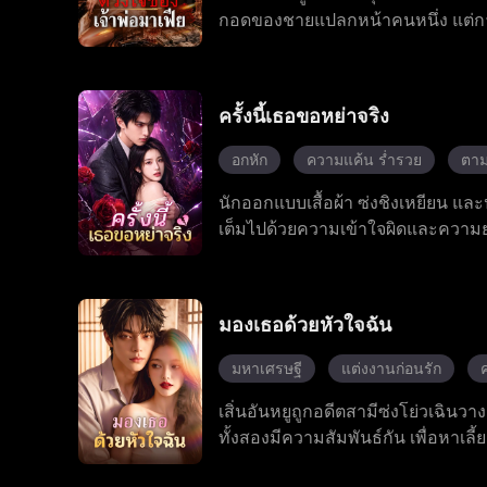
กอดของชายแปลกหน้าคนหนึ่ง แต่การข
ของแฟนหนุ่มและเป็นเจ้าพ่อมาเฟียท
หลงใหลที่อันตรายที่สุดในชีวิตของเธ
ใหม่ในฐานะผู้หญิงของเจ้าพ่อมาเฟีย
ครั้งนี้เธอขอหย่าจริง
อกหัก
ความแค้น ร่ำรวย
ตาม
นักออกแบบเสื้อผ้า ซ่งชิงเหยียน แล
เต็มไปด้วยความเข้าใจผิดและความยุ่ง
ตัดสินใจหย่าร้างอย่างเด็ดเดี่ยว พร้
ข้ามอุปสรรคในชีวิต เธอสามารถเดิ
กับมรสุมชีวิตที่เกือบทำให้สูญเส
มองเธอด้วยหัวใจฉัน
ตนเองอย่างเต็มที่ ทั้งคู่ผ่านบทท
ถูกทำลายลงด้วยความเข้าใจและการใ
มหาเศรษฐี
แต่งงานก่อนรัก
เรียงใหม่ และในที่สุดทั้งสองก็ได้รั
เสิ่นอันหยูถูกอดีตสามีซ่งโย่วเฉิน
ทั้งสองมีความสัมพันธ์กัน เพื่อหาเลี
ทอดทิ้ง หลังแต่งงานกัน เสิ่นอันหยู