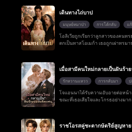
หนึ่งคนแต่ไม่นานเธอก็ค้นพบว่าลูก
คอยระวังตัวจากองค์กรลับที่ปรารถ
เดินทางไถ่บาป
โดยตลอด
มนุษย์หมาป่า
การโต้กลับ
แก
โอลิเวียถูกเรียกว่าลูกสาวของคนทร
ตกเป็นทาสโอเมก้า เธอถูกเผ่าทรมาน
เธอตื่นพลังเมื่ออายุสิบแปดปี ทั
แต่เธอไม่เคยยอมแพ้เนื่องจากเธอมีพลั
เลือกระหว่างความเกลียดชังหรือการช่
เมื่อสามีคนใหม่กลายเป็นฝันร้
รักหวานแหวว
การกลับมา
ป
โจแอนนาได้รับความอับอายต่อหน้าสา
ขณะที่เธอเสียใจและโกรธอย่างมาก เธ
กัน เธอจึงหันไปขอแต่งงานกับเขาโดย
จอห์น ทำลายแผนการชั่วร้ายของลิลี
วินาศกรรมอย่างต่อเนื่องจากลิลี่
ราชโอรสคู่ชะตากษัตริย์สูญหาย
ขณะเดียวกัน อเล็กซานเดอร์คอยปกป้อ