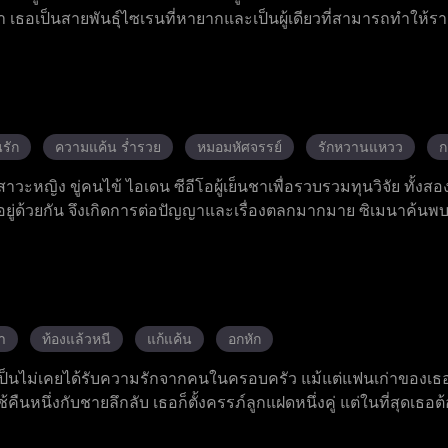
า เธอเป็นสายพันธุ์ไซเรนที่หายากและเป็นผู้เดียวที่สามารถทำให้ร
ุร้ายและทั้งสองคนก็เกิดความรักซึ่งกันและกันอย่างลับ ๆ ซีนาย
า ลอร์ดไซเปอร์ที่ทะเยอทะยานวางแผนร้ายต่อเธอ ส่วนวลาดยาที่ต
าก เอเมอเรียลต้องดิ้นรนอย่างยากลำบากเพื่อหลบหนีกับดักอันตรา
ตัวเอง ไม่มีผู้ใดคาดเดาได้ว่า ในที่สุดเธอสามารถปลดคำสาปบนร่
รัก
ความแค้น ร่ำรวย
หมอมหัศจรรย์
รักหวานแหวว
ก
าวะหญิง ขู่คนไข้ ไอเดน ซีอีโอผู้เย็นชาเพื่อรวบรวมทุนวิจัย ทั้งสอง
อยู่ด้วยกัน จึงเกิดการต่อปัญญาและเรื่องตลกมากมาย ซิเมนาค้นพ
ิษสะสมในร่างกาย จึงทุ่มเทรักษาเขาอย่างเต็มที่ แม้ในตอนแรก 
็ค่อย ๆ มีใจรักเธอ ในที่สุด ความสัมพันธ์เท็จของพวกเขา กลายเป
ไม่คาดคิด
า
ท้องแล้วหนี
แก้แค้น
อกหัก
เป็นไม่เคยได้รับความรักจากคนในครอบครัว แม้แต่แฟนเก่าของเธอก
ืนหนึ่งกับชายลึกลับ เธอก็ตั้งครรภ์ลูกแฝดหนึ่งคู่ แต่ในที่สุดเธอต้
กลับมาสู้ชีวิต เธอกำจัดรอยแผลเป็นและแต่งงานตามสัญญากับจาริ