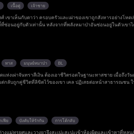
แอนนาค้นพบตัวตนที่แท้จริงของเขา การแต่งงานตามสัญญาของทั้งสอง
เนื้อคู่
เจ้าชาย
วมมือกัน ทำลายศัตรูทั้งหมดและได้รับชัยชนะทั้งด้านงานและความรั
ศ์ เขาเห็นกับตาว่า ครอบครัวและเผ่าของเขาถูกสังหารอย่างโหดเห
้ที่ซ่อนอยู่กับตัวเท่านั้น หลังจากที่พลังหมาป่าอันซ่อนอยู่ในตัวเขาได
กกำหนดไว้ของเขา แต่กลับถูกปฏิเสธต่อหน้าคนทั้งหลายเพราะเขามาจา
้สึกถึงสายสัมพันธ์เดียวกัน และพาเอลิอันไปยังเกาะพิพากษาแห่งราช
ขุนนางและกลอุบายของนักบวชหญิง วาเลเรีย และได้ค้นพบเบาะแส
ิดเผยว่า อาร์เธอร์และเจ้าชายออเรเลียนเป็นผู้อยู่เบื้องหลังการกบฏ
คำสาป เอลิอันจึงเดินทางไปทางเหนือเพื่อค้นหาวิธีรักษา เขาส
ทาส
มนุษย์หมาป่า
BL
ินทางกลับมาเพื่อทวงบัลลังก์ของเขาคืน
ห่งเผ่าจันทราสีเงิน ต้องเอาชีวิตรอดในฐานะทาสชาย เมื่อถึงวันเกิ
ต่กลับถูกคู่ชีวิตที่ลิขิตไว้ของเขา เคล ปฏิเสธต่อหน้าสาธารณชน ใ
ลุ่งพล่านขึ้นมาจนไปสะดุดตาเจ้าชายหมาป่า แอนโธนี ผู้ซึ่งรู้สึกถึงส
ดสอบและการทรยศหักหลัง เอเลียนได้ค้นพบความจริงเกี่ยวกับการส
ข่งและศัตรู และทำลายคำสาปที่เจ้าชายผู้แย่งชิงบัลลังก์เคยวางไว้
ณที่กำหนดว่ามีเพียงผู้หญิงเท่านั้นที่สามารถเป็นผู้นำหมาป่าได้
ปลงกฎเกณฑ์ของจักรวรรดิและครองตำแหน่งเคียงคู่กับเจ้าชายที่เขา
าเฟีย
บังคับให้รักกัน
การโต้กลับ
ต่างแม่ทรยศและวางยาจึงสะเปะสะปะเข้าห้องผิดและเข้าหาที่หลบ