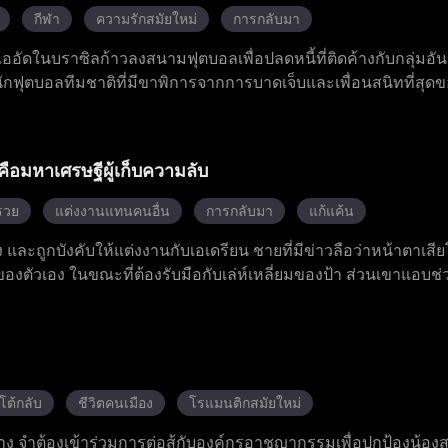
กีฬา
ความรักสมัยใหม่
การกลับมา
ชนแออัดในบราซิลก้าวลงสนามฟุตบอลเพื่อปลดหนี้ที่ติดค้างกับกลุ่มอ
กฟุตบอลทีมชาติที่มีขาพิการจากการบาดเจ็บและเพื่อนสนิทที่สุดข
ากับท่วงท่าเต้นสไตล์แซมบาที่สนุกสนาน สุดท้ายเขาก็ทำประตูชั
ียงแค่ทำให้ความฝันของเขาเป็นจริง แต่ยังเติมเต็มความฝันของโค้ชท
อีกด้วย
คือมหาเศรษฐีผู้เก็บความลับ
รวย
แต่งงานแทนคนอื่น
การกลับมา
แก้แค้น
้ยง และถูกบังคับให้แต่งงานกับเอเดรียน ชายที่มีข่าวลือว่าหน้าตาเส
งตัวเอง ในขณะที่ต้องรับมือกับเล่ห์เหลี่ยมของป้า ส่วนเขาแอบช
กัน และในที่สุดเขาก็เผยความจริงเกี่ยวกับตัวเอง หลังจากที่เขาช่วยเ
ามสุขในฐานะคู่รักที่มีความสุข
โต้กลับ
ชีวิตคนเมือง
โรแมนติกสมัยใหม่
าง จำต้องเข้าร่วมการต่อสู้กับองค์กรอาชญากรรมเพื่อปกป้องน้องสา