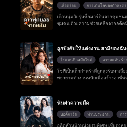
เลือดร้อน
การเติบโตของตัวละคร
เด็กหนุ่มวัยรุ่นชื่อมาร์ตินจากชุม
ชุมชน ด้วยความช่วยเหลือจากอดีตนั
ตินผสมผสานฟุตบอลสไตล์ข้างถนนเข้
เลือกฟุตบอลโลกได้สำเร็จ ซึ่งไม่เพ
ลูกทีมได้มีโอกาสสร้างชื่อในทีมชาติ
ถูกบังคับให้แต่งงาน สามีของฉัน
โรแมนติกสมัยใหม่
ความแค้น ร่ำ
โซฟีเป็นเด็กกำพร้าที่ถูกลุงรับมาเลี
พยายามทำงานหนักเพื่อสร้างอาชีพขอ
ทั้งสองค่อยๆ เริ่มมีความรู้สึกดีต่อ
ทั้งคู่ก็ได้ใช้ชีวิตร่วมกันอย่างมีคว
ฟันฝ่าความมืด
บอดี้การ์ด
ท่านประธาน
การ
อดีตหัวหน้าหน่วยรบพิเศษ เซี่ยตงหย