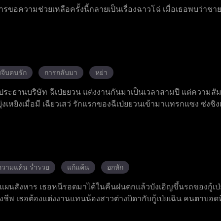
อความช่วยเหลือครั้งนี้กลายเป็นเรื่องฉาวโฉ่ เมื่อเธอพบว่าชาย
ี่ทรงอิทธิพลและโหดเหี้ยมที่สุดในเมือง ชายที่ควรจะฆ่าเธอกลับ
อ เธอต้องตัดสินใจเลือกระหว่างชีวิตเก่าที่เต็มไปด้วยความเจ็บปวด
จีบคนรัก
การกลับมา
หย่า
ะประธานบริษัท ฉีเป่ยยวน แต่งงานกันมาเป็นเวลาสามปี แต่ความสัม
เหยิงเมื่อมี เฉียวเสว่ รักแรกของฉีเป่ยยวนเข้ามาแทรกแซง ซ่งชิง
อมมุ่งมั่นใช้ความสามารถในการออกแบบเสื้อผ้าเพื่อสร้างชื่อเสียงอี
นตามความฝันและประสบความสำเร็จในที่สุด หลังจากที่ฉีเป่ยยวนไ
ียทุกอย่าง เขาก็ได้ตระหนักถึงความจริงในใจและพยายามแก้ไขความ
ดสอบมากมายจนสามารถคลี่คลายความเข้าใจผิดทั้งหมดได้ ความห่าง
ห้อภัยต่อกัน ความรักของพวกเขาเหมือนสายสัมพันธ์ที่ขาดแล้ว
ความแค้น ร่ำรวย
แก้แค้น
อกหัก
บความสุขสมบูรณ์แบบในชีวิตคู่
วางแผนสังหาร เธอหนีรอดมาได้ในคืนฝนตกแล้วบังเอิญขึ้นรถของกู้เป่
้ยงชีพ เธอต้องแต่งงานแทนน้องสาวต่างบิดากับกู้เป่ยเฉิน คนตาบอดที่
วางแผนรอบคอบทุกย่างก้าวในตระกูลกู้ แต่ค้นพบว่ากู้เป่ยเฉินไม่ได