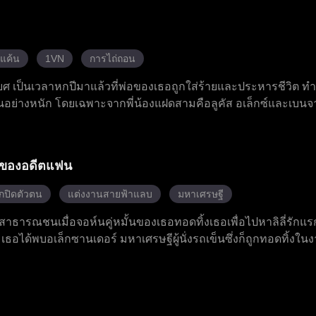
แฝดของจาริสเป็นลูกแท้ของเธอเอง เธอต้องเผชิญกับแม่ปลอมที่คดโ
นาจะครอบครองพลังพิเศษของเธอ ส่วนจาริสคอยปกป้องและอยู่เคี
้แค้น
1VN
การไถ่ถอน
ยศ เป็นเวลาหกปีมาแล้วที่พ่อของเธอถูกใส่ร้ายและประหารชีวิต ทำ
อย่างหนัก โดยเฉพาะจากพี่น้องแฝดสามคือลูคัส อเล็กซ์และเบนจาม
้งสามคนกลับเป็นคู่ครองตามชะตากรรมของเธอ พวกเขาปฏิเสธและทำใ
งพิเศษอันยิ่งใหญ่ซ่อนอยู่ภายในตัว เมื่อภัยคุกคามที่แท้จริงเข้าม
วยเหลือผู้อื่น
ายของอดีตแฟน
กปิดตัวตน
แต่งงานสายฟ้าแลบ
มหาเศรษฐี
ธารณชนเมื่อจอห์นคู่หมั้นของเธอทอดทิ้งเธอเพื่อไปหาลิลี่รักแ
อได้พบอเล็กซานเดอร์ มหาเศรษฐีผู้นั่งรถเข็นซึ่งก็ถูกทอดทิ้งในง
ไม่มีความลังเล หลังแต่งงาน โจแอนนากลับไปอยู่บ้านที่เธอเคยอยู
่และเข้าทำงานที่บริษัทออกแบบระดับสูงแอลยู ธอต้องเผชิญกับการ
ในบริษัท แต่สามารถเอาชนะทุกการขัดขวางได้ด้วยความสามารถของ
งเธออย่างเงียบ ๆ อยู่เบื้องหลัง และตัวจริงของเขาคือผู้ครอบค