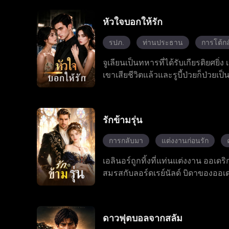
ที่เห็น เขาแกล้งตาบอดซ่อนตัวมาหลายป
ภายในตระกูลกู้ และเปิดเผยความจริง
หัวใจบอกให้รัก
นอันหยูกับกู้เป่ยเฉินเปลี่ยนจากกา
แต่งงานริมชายหาด
รปภ.
ท่านประธาน
การโต้กล
จูเลียนเป็นทหารที่ได้รับเกียรติยศยิ่
เขาเสียชีวิตแล้วและรูบี้ป่วยก็ป่วยเป็
เลียนจึงเข้าทำงานเป็นบอดี้การ์ดส่
เลียนตลอดเวลา จูเลียนปกป้องเธอพ้
เดียวกัน เขาต้องเผชิญกับภัยคุกคาม
รักข้ามรุ่น
แล้วครั้งเล่า เจียนนาที่เคยเย็นชาค
ไว้วางใจได้ ในที่สุดการผ่าตัดของรูบี
การกลับมา
แต่งงานก่อนรัก
ต้องปิดบังอดีตของตัวเองอีกต่อไป เพ
เอลินอร์ถูกทิ้งที่แท่นแต่งงาน ออเดริ
สมรสกับลอร์ดเรย์นัลด์ บิดาของออ
เจ้าหญิงเรือนผู้แท้จริง
ดาวฟุตบอลจากสลัม