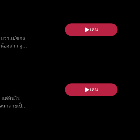
ารแก่งแย่ง
หลัง เสิ่
วิตในงาน
เล่น
 พบว่าแม่ของ
ตน้องสาว จู
ี่ทดสอบจู
ลา ในขณะ
ลียนครั้ง
ู้กล้าหาญและ
็นทั่วตัวไม่
เล่น
ว
้ แต่หันไป
นจนกลายเป็น