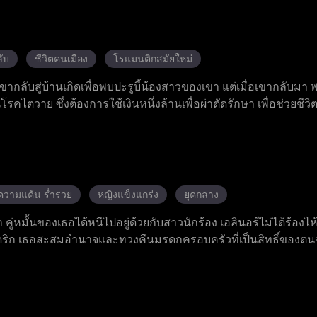
ี ตัวจริงคือนักธุรกิจผู้ยิ่งใหญ่ในวงการ ทั้งสองร่วมมือต่อสู้กับก
การล้มละลายของเสิ่นซื่อกรุ๊ป หลังจากผ่านอันตรายชีวิตและการหัก
รใช้ประโยชน์ซึ่งกันและกันเป็นความรักแท้ และให้คำมั่นรักตลอดชี
ับ
ชีวิตคนเมือง
โรแมนติกสมัยใหม่
ง เขากลับสู่บ้านเกิดเพื่อพบปะรูบี้น้องสาวของเขา แต่เมื่อเขากลับมา
นโรคไตวาย ซึ่งต้องการใช้เงินหนึ่งล้านเพื่อผ่าตัดรักษา เพื่อช่วยชีวิ
วนตัวให้เจียนนา เจียนนาคือคุณหนูตระกูลโฮโซผู้เย็นชาและปากคมท
นจากการโจมตีในลานจอดรถ เศษวัสดุที่ร่วงหล่น และระเบิดตั้งเว
จากลุค ลูกคนรวยที่อาฆาตแค้น ด้วยการปกป้องอย่างเสียสละของจูเ
่อย ๆ ไว้วางใจเขา แฮลีย์ เพื่อนสนิทของเจียนนาก็ตกหลุมรักจูเลียนผ
้ประสบความสำเร็จและศัตรูทั้งหมดก็พ่ายแพ้สิ้นเชิง จูเลียนผู้มีแผลเป
ความแค้น ร่ำรวย
หญิงแข็งแกร่ง
ยุคกลาง
ราะเขาไม่เพียงแต่ได้งานทำแต่ยังได้พบบ้านและที่พักพิงที่อบอุ่นแล้
ก คู่หมั้นของเธอได้หนีไปอยู่ด้วยกับสาวนักร้อง เอลินอร์ไม่ได้ร้องไห
เดริก เธอสะสมอำนาจและทวงคืนมรดกครอบครัวที่เป็นสิทธิ์ของต