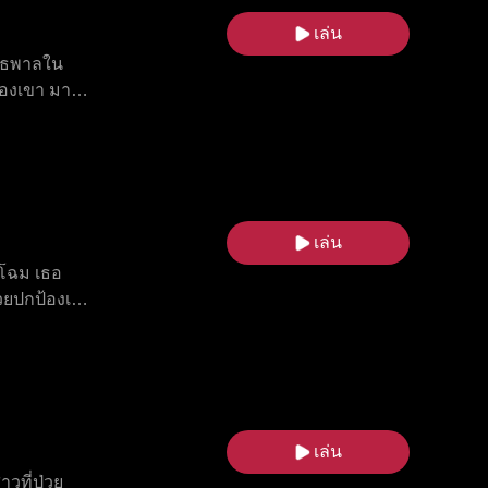
เล่น
ันธพาลใน
องเขา มาร์
ยในรอบคัด
ี่อยากเห็น
เล่น
ียโฉม เธอ
่วยปกป้องเธอ
ธอค้นหาแม่
เล่น
วที่ป่วย