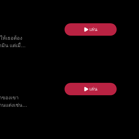
กง ยังต้อง
ยงข้างเธอมา
เล่น
ให้เธอต้อง
ิน แต่เมื่อ
ห้เธออับอาย
า เธอต้อง
เล่น
รกของเขา
านแต่งเช่น
่ร่วมกับ
ก่อ
ตัวเอง ใน
รองอำนาจลับ