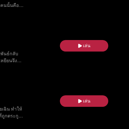
คนนั้นคือพ่อ
กลายเป็นความ
หรือชีวิต
เล่น
พันธ์กลับ
เหยียนจึง
กครั้งและก้าว
ด้เผชิญหน้า
ผิดพลาดของ
เหินในอดีต
กลับมาร้อย
เล่น
ยเฉิน ทำให้
ถูกตระกูลกู้
้ธรรมดาอย่าง