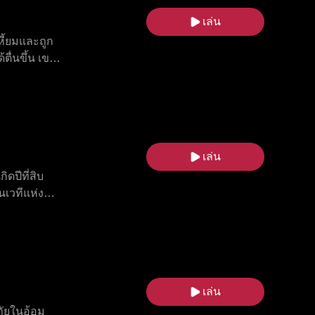
จึงเปลี่ยน
เล่น
ก
ี้ยมและถูก
้ตื่นขึ้น เขา
กชนชั้นต่ำ
วงศ์ เอลิอัน
เกี่ยวกับ
 เมื่อออเร
ามารถลบคำ
เล่น
ดปีที่สิบ
นเวทีแห่ง
ายสัมพันธ์ลึก
ังหารหมู่
 ด้วยแอนโธนี
 จากชีวิตทาส
รัก
เล่น
ภัยในอ้อม