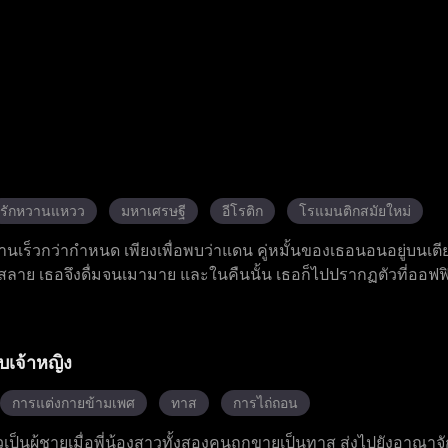
รักหวานแหวว
มหาเศรษฐี
อีโรติก
โรแมนติกสมัยใหม่
ร็วกว่ากำหนด เพียงเพื่อพบว่าแดน คู่หมั้นของเธอนอนอยู่บนเตี
ตกสลาย เธอจึงดื่มจนเมามาย และในคืนนั้น เธอก็ไปปรากฏตัวที่ออฟ
เรื่องราวความสัมพันธ์ลับ ๆ ในออฟฟิศ ลอร่าผู้ตั้งครรภ์กับลูกของ
าร พยายามทำให้เธอรู้สึกผิดเพื่อกลับไปหาแดนอีกครั้ง อดีตภรร
้อเรียกร้องมากมาย ในขณะที่แดนยังคงตามรังควานเธอไม่หยุดหย่อ
บเจ้าหญิง
ยู่เคียงข้างและสนับสนุนเธอเสมอ และในงานเลี้ยงมื้อค่ำครอบครัว เ
นจากพี่สาวสองคน และการปกป้องอย่างเข้มแข็งจากโรมัน แบลร์ห
การแต่งกายข้ามเพศ
ทาส
การไถ่ถอน
ุกเข่าขอแต่งงานกับเธอ
เป็นผู้ชายเมื่อพี่น้องสาวทั้งสองคนถูกขายเป็นทาส ส่งไปยังอาณาจัก