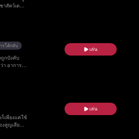
าชาสัตว์เดมอ
ที่มีความ
้องคำสาปก็
ยหลายอย่าง
างราชาสัตว์
ารโต้กลับ
เล่น
ถูกบังคับ
บว่า อาการ
ไอเดนเพียง
็นความรักแท้
เล่น
็เพียงแค่ใช้
องสูญเสียลูก
ส แอลฟ่าอีก