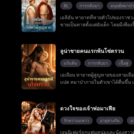
เบื้องหลังของบริษัทแอลยู เมื่อโจ
BL
การกลับมา
มนุษย์หมาป่า
เป็นความรักที่แท้จริง ทั้งสองคนร่
เอลิอัน ทายาทที่หายตัวไปของราชวง
ขายเป็นทาสตั้งแต่ยังเด็ก โดยมีเพียงจี
ก็ได้ค้นพบว่า เคลคือคู่ชีวิตที่ถู
จากนั้น เจ้าชายหมาป่า แอนโทนี ก็รู
รอดพ้นจากการวางแผนร้ายของเหล่า
ลูน่าชายคนแรกพ้นโซ่ตรวน
การสังหารหมู่ครอบครัวของเขา ซึ่งเป
เลียนลบความทรงจำของแอนโทนีด้วย
แก้แค้น
การกลับมา
เนื้อคู่
สาปนั้นได้สำเร็จ และตอนนี้กำลังเด
เอเลียน ทายาทผู้สูญหายของสายเลือดแ
แปด หมาป่าภายในตัวเขาได้ตื่นขึ้น แ
การต่อสู้ พลังที่แท้จริงของเอเลียนพ
ซึ้งบางอย่าง ระหว่างการฝ่าฟันบทท
ของตระกูลเขา ต้องเผชิญหน้ากับคู่แ
ดวงใจของเจ้าพ่อมาเฟีย
คอยอยู่เคียงข้าง เขาได้ทำลายกฎโบรา
สู่การเป็นราชา เอเลียนได้เปลี่ยนแ
รักหวานแหวว
อายุห่างกัน
ม
เจนนิเฟอร์ถูกแฟนหนุ่มและน้องสาว