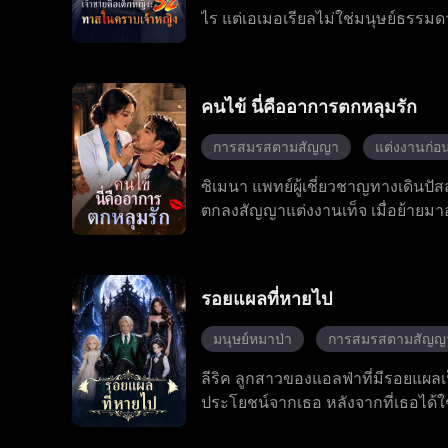
ไร แต่เอเมอเรียลไม่ใช่มนุษย์ธรรมด
นอิไคสงบลงในขณะที่เขาอยู่ในอาการด
ริษยาคอยกลั่นแกล้งเธออยู่ตลอดเวล
หมกมุ่นอยู่กับพี่สาวของเธออย่างม
คนไข้ นี่คืออาการตกหลุมรัก
และพยายามปกปิดตัวตนที่แท้จริงของ
ได้สำเร็จ
การสมรสตามสัญญา
แต่งงานก่อน
ซิเมนา แพทย์ผู้เชี่ยวชาญทางเดินปัสส
ตกลงสัญญาแต่งงานเท็จ เมื่อย้ายมา
เสื่อมสมรรถภาพของเขา เกิดจากสารพ
ต้องการใช้ประโยชน์จากเธอ แต่เขาก
สร้างเรื่องราวโรแมนติกที่หวานและ
รอยแผลที่หายไป
มนุษย์หมาป่า
การสมรสตามสัญญ
ลีริค ลูกสาวของแอลฟ่าที่มีรอยแผล
ประโยชน์จากเธอ หลังจากที่เธอได้ใช้ค
และถูกขับออกจากครอบครัว เพื่อจะ