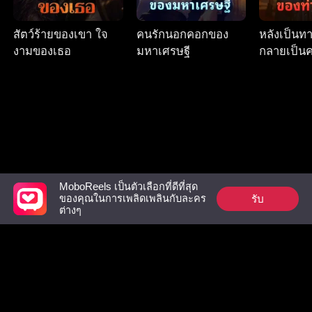
สัตว์ร้ายของเขา ใจ
คนรักนอกคอกของ
หลังเป็นท
งามของเธอ
มหาเศรษฐี
กลายเป็น
ของท่านอ๋
MoboReels เป็นตัวเลือกที่ดีที่สุด
รับ
ของคุณในการเพลิดเพลินกับละคร
Follow Us
ต่างๆ
Facebook
YouTube
Instagram
ข้อกำหนดการใช้งาน
|
นโยบายความเป็นส่วนตัว
|
ติดต่อเรา
© 2018-now CHANGDU (HK) TECHNOLOGY LIMITED