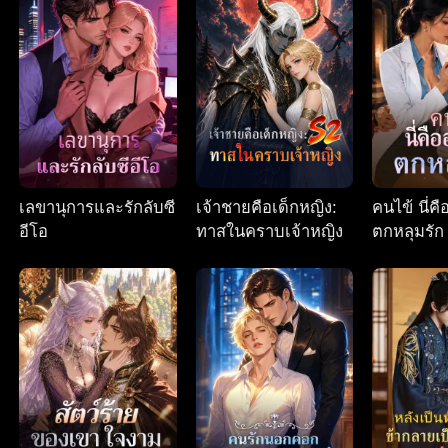
เลขานุการและรักลับซี
เจ้าชายคือเด็กหญิง:
คนไข้ นี่ค
อีโอ
ทาสในคราบเจ้าหญิง
ตกหลุมรัก