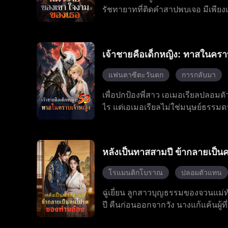
รัชทายาทที่ติดคำสาปพบเจอ มีเพียง
ปฏิเสธการเป็นนกร้องในกรง เธอสู้ด
และเชอร์รี่ และปลุกพลังหมาป่าที่
พันธมิตร เธอแข็งแกร่งขึ้นทุกครั้ง
เจ้าชายคือเด็กหญิง: ทาสในครา
แทรกซึมถึงใจกลางราชบัลลังก์
แฟนตาซีตะวันตก
การกลับมา
เพื่อปกป้องพี่สาว เอเมอเรียลปลอมตัว
ไร แต่เอเมอเรียลไม่ใช่มนุษย์ธรรมด
นอิไคสงบลงในขณะที่เขาอยู่ในอาการด
ริษยาคอยกลั่นแกล้งเธออยู่ตลอดเวล
หมกมุ่นอยู่กับพี่สาวของเธออย่างม
หลังเป็นทาสสามปี ข้ากลายเป็
และพยายามปกปิดตัวตนที่แท้จริงของ
ได้สำเร็จ
โรแมนติกโบราณ
ปลอมตัวแทน
ฉู่เยี่ยน ลูกสาวบุญธรรมของจวนแม่ท
ปี คืนก่อนออกจากวัง นางแก้แค้นผู้
กลางวัน แต่หลงใหลในเวลากลางคืน แต