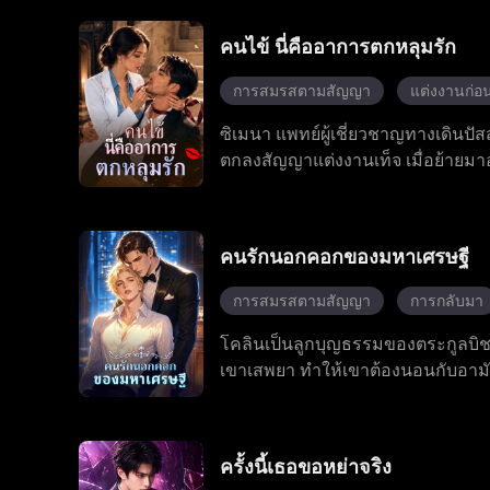
นางรอดตายอย่างหวุดหวิด และได้เรีย
ชั่วเกี่ยวกับชาติกำเนิด สร้างความสัม
คนไข้ นี่คืออาการตกหลุมรัก
การสมรสตามสัญญา
แต่งงานก่อน
ซิเมนา แพทย์ผู้เชี่ยวชาญทางเดินปัสส
ตกลงสัญญาแต่งงานเท็จ เมื่อย้ายมา
เสื่อมสมรรถภาพของเขา เกิดจากสารพ
ต้องการใช้ประโยชน์จากเธอ แต่เขาก
สร้างเรื่องราวโรแมนติกที่หวานและ
คนรักนอกคอกของมหาเศรษฐี
การสมรสตามสัญญา
การกลับมา
โคลินเป็นลูกบุญธรรมของตระกูลบิ
เขาเสพยา ทำให้เขาต้องนอนกับอามัน
ไล่เขาออกจากบ้าน ทิ้งให้เขาตกต่ำทั้
บิชอป และในที่สุดพวกเขาก็สร้างชีวิ
ครั้งนี้เธอขอหย่าจริง