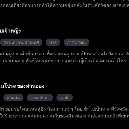
เธอคนเดียวที่สามารถทำให้ความคลุ้มคลั่งในร่างสัตว์ของเขาสงบลง
้วยตัวเองจนเข้าโรงเรียนทหารราชสำนัก รอดพ้นการลอบโจมตีจากคู
หายากของตน ด้วยการปกป้องที่ซ่อนเร้นจากรูฟัสและความช่วยเหลือเ
ที่ต่อสู้ จนค้นพบความจริงการฆาตกรรมแม่เมื่อสิบปีก่อน และแผนสมค
บเจ้าหญิง
การแต่งกายข้ามเพศ
ทาส
การไถ่ถอน
เป็นผู้ชายเมื่อพี่น้องสาวทั้งสองคนถูกขายเป็นทาส ส่งไปยังอาณาจัก
า เธอเป็นสายพันธุ์ไซเรนที่หายากและเป็นผู้เดียวที่สามารถทำให้ร
ุร้ายและทั้งสองคนก็เกิดความรักซึ่งกันและกันอย่างลับ ๆ ซีนาย
า ลอร์ดไซเปอร์ที่ทะเยอทะยานวางแผนร้ายต่อเธอ ส่วนวลาดยาที่ต
าก เอเมอเรียลต้องดิ้นรนอย่างยากลำบากเพื่อหลบหนีกับดักอันตรา
นคนโปรดของท่านอ๋อง
ตัวเอง ไม่มีผู้ใดคาดเดาได้ว่า ในที่สุดเธอสามารถปลดคำสาปบนร่
แก้แค้น
การกลับมา
อกหัก
ัพ ยอมรับโทษแทนฉู่อิ๋ง น้องสาวแท้ ๆ โดยเข้าไปเป็นทาสที่วังหลั
ที่ใส่ร้ายนาง และค้นพบความลับของฉินเช่อ ท่านอ๋องหลันหลิงที่เย
่นางกลับถูกจวนแม่ทัพบังคับแต่งงานและฝังทั้งเป็นเพื่อเป็นเครื