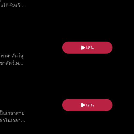
ได้ ซิลเวีย
่แข่งอลีน่า
งียบ ๆ ของ
บคิดที่
เล่น
รเผ่าสัตว์อู
าชาสัตว์เดมอ
ที่มีความ
้องคำสาปก็
ยหลายอย่าง
างราชาสัตว์
เล่น
งเป็นเวลาสาม
็นชาในเวลา
่องช่วยศพ