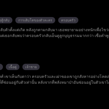
่และเข้าทำงานที่บริษัทออกแบบระดับสูงแอลยู ธอต้องเผชิญกับการ
ในบริษัท แต่สามารถเอาชนะทุกการขัดขวางได้ด้วยความสามารถของ
งเธออย่างเงียบ ๆ อยู่เบื้องหลัง และตัวจริงของเขาคือผู้ครอบค
แอนนาค้นพบตัวตนที่แท้จริงของเขา การแต่งงานตามสัญญาของทั้งสอง
สู้กลับ
การเติบโตของตัวละคร
ครอบครัว
วมมือกัน ทำลายศัตรูทั้งหมดและได้รับชัยชนะทั้งด้านงานและความรั
สลับตัวตั้งแต่เกิด หลังถูกตามกลับมา เธอพยายามอย่างหนักเพื่อไขว
ต่เธอกลับพบว่าครอบครัวกลับเอ็นดูลูกบุญธรรมมากกว่า เชื่อคำพู
้องจบชีวิต เมื่อได้กลับมาเกิดใหม่อีกครั้ง เธอตัดใจจากความผูก
เป็นของเธอกลับคืนมาทีละอย่าง บนเส้นทางแห่งการแก้แค้น เธอและฮ
่อนจะค่อย ๆ กลายเป็นความรัก สุดท้ายเธอแก้แค้นสำเร็จ และได้ครอ
เนื้อคู่
เจ้าชาย
ศ์ เขาเห็นกับตาว่า ครอบครัวและเผ่าของเขาถูกสังหารอย่างโหดเห
้ที่ซ่อนอยู่กับตัวเท่านั้น หลังจากที่พลังหมาป่าอันซ่อนอยู่ในตัวเขาได
กกำหนดไว้ของเขา แต่กลับถูกปฏิเสธต่อหน้าคนทั้งหลายเพราะเขามาจา
้สึกถึงสายสัมพันธ์เดียวกัน และพาเอลิอันไปยังเกาะพิพากษาแห่งราช
ขุนนางและกลอุบายของนักบวชหญิง วาเลเรีย และได้ค้นพบเบาะแส
ิดเผยว่า อาร์เธอร์และเจ้าชายออเรเลียนเป็นผู้อยู่เบื้องหลังการกบฏ