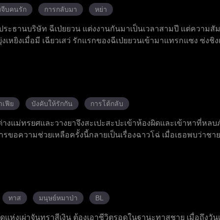
จีบคนรัก
การกลับมา
หย่า
ะประธานบริษัท ฉีเป่ยยวน แต่งงานกันมาเป็นเวลาสามปี แต่ความสัม
เหยิงเมื่อมี เฉียวเสว่ รักแรกของฉีเป่ยยวนเข้ามาแทรกแซง ซ่งชิง
อมมุ่งมั่นใช้ความสามารถในการออกแบบเสื้อผ้าเพื่อสร้างชื่อเสียงอี
นตามความฝันและประสบความสำเร็จในที่สุด หลังจากที่ฉีเป่ยยวนไ
ียทุกอย่าง เขาก็ได้ตระหนักถึงความจริงในใจและพยายามแก้ไขความ
ดสอบมากมายจนสามารถคลี่คลายความเข้าใจผิดทั้งหมดได้ ความห่าง
ห้อภัยต่อกัน ความรักของพวกเขาเหมือนสายสัมพันธ์ที่ขาดแล้ว
าเฟีย
บังคับให้รักกัน
การโต้กลับ
บความสุขสมบูรณ์แบบในชีวิตคู่
ต่างแม่ทรยศและวางยาจึงสะเปะสะปะเข้าห้องผิดและเข้าหาที่หลบ
อความช่วยเหลือครั้งนี้กลายเป็นเรื่องฉาวโฉ่ เมื่อเธอพบว่าชาย
ี่ทรงอิทธิพลและโหดเหี้ยมที่สุดในเมือง ชายที่ควรจะฆ่าเธอกลับ
อ เธอต้องตัดสินใจเลือกระหว่างชีวิตเก่าที่เต็มไปด้วยความเจ็บปวด
ทาส
มนุษย์หมาป่า
BL
ห่งเผ่าจันทราสีเงิน ต้องเอาชีวิตรอดในฐานะทาสชาย เมื่อถึงวันเกิ