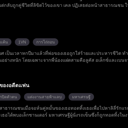
ต่กลับถูกคู่ชีวิตที่ลิขิตไว้ของเขา เคล ปฏิเสธต่อหน้าสาธารณชน ใ
ลุ่งพล่านขึ้นมาจนไปสะดุดตาเจ้าชายหมาป่า แอนโธนี ผู้ซึ่งรู้สึกถึงส
ดสอบและการทรยศหักหลัง เอเลียนได้ค้นพบความจริงเกี่ยวกับการส
ข่งและศัตรู และทำลายคำสาปที่เจ้าชายผู้แย่งชิงบัลลังก์เคยวางไว้
ณที่กำหนดว่ามีเพียงผู้หญิงเท่านั้นที่สามารถเป็นผู้นำหมาป่าได้
ปลงกฎเกณฑ์ของจักรวรรดิและครองตำแหน่งเคียงคู่กับเจ้าชายที่เขา
้แค้น
1VN
การไถ่ถอน
ยศ เป็นเวลาหกปีมาแล้วที่พ่อของเธอถูกใส่ร้ายและประหารชีวิต ทำ
อย่างหนัก โดยเฉพาะจากพี่น้องแฝดสามคือลูคัส อเล็กซ์และเบนจาม
้งสามคนกลับเป็นคู่ครองตามชะตากรรมของเธอ พวกเขาปฏิเสธและทำใ
งพิเศษอันยิ่งใหญ่ซ่อนอยู่ภายในตัว เมื่อภัยคุกคามที่แท้จริงเข้าม
วยเหลือผู้อื่น
ายของอดีตแฟน
กปิดตัวตน
แต่งงานสายฟ้าแลบ
มหาเศรษฐี
ธารณชนเมื่อจอห์นคู่หมั้นของเธอทอดทิ้งเธอเพื่อไปหาลิลี่รักแ
อได้พบอเล็กซานเดอร์ มหาเศรษฐีผู้นั่งรถเข็นซึ่งก็ถูกทอดทิ้งในง
ไม่มีความลังเล หลังแต่งงาน โจแอนนากลับไปอยู่บ้านที่เธอเคยอยู