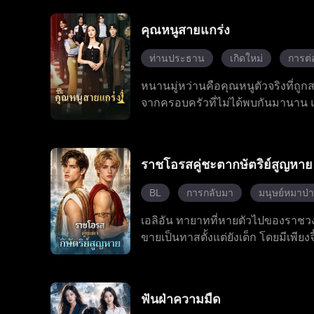
จอห์น ทำลายแผนการชั่วร้ายของลิลี
วินาศกรรมอย่างต่อเนื่องจากลิลี่
คุณหนูสายแกร่ง
ขณะเดียวกัน อเล็กซานเดอร์คอยปกป้อ
เบื้องหลังของบริษัทแอลยู เมื่อโจ
ท่านประธาน
เกิดใหม่
การต่อ
เป็นความรักที่แท้จริง ทั้งสองคนร่
หนานมู่หว่านคือคุณหนูตัวจริงที่ถูก
จากครอบครัวที่ไม่ได้พบกันมานาน แ
สุดท้ายพวกเขากลับเป็นคนผลักเธอจนต
ครอบครัว และตั้งใจจะทวงทุกสิ่งที่
เริ่มจากพันธมิตรเพื่อผลประโยชน์ ก
ราชโอรสคู่ชะตากษัตริย์สูญหาย
อย่างมีความสุข
BL
การกลับมา
มนุษย์หมาป่า
เอลิอัน ทายาทที่หายตัวไปของราชวง
ขายเป็นทาสตั้งแต่ยังเด็ก โดยมีเพียงจี
ก็ได้ค้นพบว่า เคลคือคู่ชีวิตที่ถู
จากนั้น เจ้าชายหมาป่า แอนโทนี ก็รู
รอดพ้นจากการวางแผนร้ายของเหล่า
ฟันฝ่าความมืด
การสังหารหมู่ครอบครัวของเขา ซึ่งเป