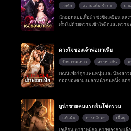
อกหัก
ความแค้น ร่ำรวย
ตาม
นักออกแบบเสื้อผ้า ซ่งชิงเหยียน แล
เต็มไปด้วยความเข้าใจผิดและความยุ่ง
ตัดสินใจหย่าร้างอย่างเด็ดเดี่ยว พร้
ข้ามอุปสรรคในชีวิต เธอสามารถเดิ
กับมรสุมชีวิตที่เกือบทำให้สูญเส
ดวงใจของเจ้าพ่อมาเฟีย
ตนเองอย่างเต็มที่ ทั้งคู่ผ่านบทท
ถูกทำลายลงด้วยความเข้าใจและการใ
รักหวานแหวว
อายุห่างกัน
ม
เรียงใหม่ และในที่สุดทั้งสองก็ได้รั
เจนนิเฟอร์ถูกแฟนหนุ่มและน้องสาว
กอดของชายแปลกหน้าคนหนึ่ง แต่การข
ของแฟนหนุ่มและเป็นเจ้าพ่อมาเฟียท
หลงใหลที่อันตรายที่สุดในชีวิตของเธ
ใหม่ในฐานะผู้หญิงของเจ้าพ่อมาเฟีย
ลูน่าชายคนแรกพ้นโซ่ตรวน
แก้แค้น
การกลับมา
เนื้อคู่
เอเลียน ทายาทผู้สูญหายของสายเลือดแ