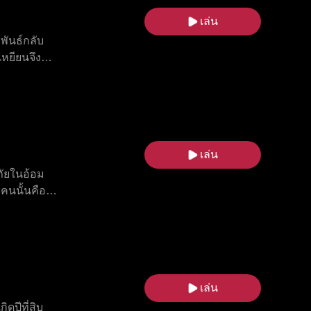
เล่น
พันธ์กลับ
เหยียนจึง
กครั้งและก้าว
ด้เผชิญหน้า
ผิดพลาดของ
เหินในอดีต
กลับมาร้อย
เล่น
ภัยในอ้อม
คนนั้นคือพ่อ
กลายเป็นความ
หรือชีวิต
เล่น
ดปีที่สิบ