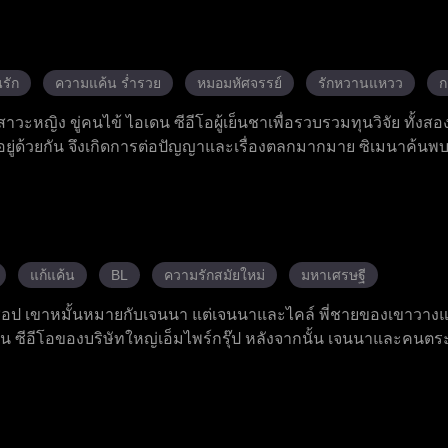
นรู้ว่า ตนเองคือคุณหนูตัวจริง นางล้างแค้นคนชั่ว ปกป้องท่านย่
พันธ์และรักกับฉินเช่อ ร่วมมือกันโค่นผู้อยู่เบื้องหลัง และได้รับควา
รัก
ความแค้น ร่ำรวย
หมอมหัศจรรย์
รักหวานแหวว
ก
าวะหญิง ขู่คนไข้ ไอเดน ซีอีโอผู้เย็นชาเพื่อรวบรวมทุนวิจัย ทั้งสอง
อยู่ด้วยกัน จึงเกิดการต่อปัญญาและเรื่องตลกมากมาย ซิเมนาค้นพ
ิษสะสมในร่างกาย จึงทุ่มเทรักษาเขาอย่างเต็มที่ แม้ในตอนแรก 
็ค่อย ๆ มีใจรักเธอ ในที่สุด ความสัมพันธ์เท็จของพวกเขา กลายเป
ไม่คาดคิด
แก้แค้น
BL
ความรักสมัยใหม่
มหาเศรษฐี
ชอป เขาหมั้นหมายกับเจนนา แต่เจนนาและไคล์ พี่ชายของเขาวา
 ซีอีโอของบริษัทใหญ่เอ็มไพร์กรุ๊ป หลังจากนั้น เจนนาและคนตระ
งชื่อเสียงและชีวิต อามันเข้ามาช่วยเหลือเขา ทั้งคู่ร่วมมือกันจัดก
ตสมรสที่แท้จริงด้วยความรักที่เติบโตขึ้น