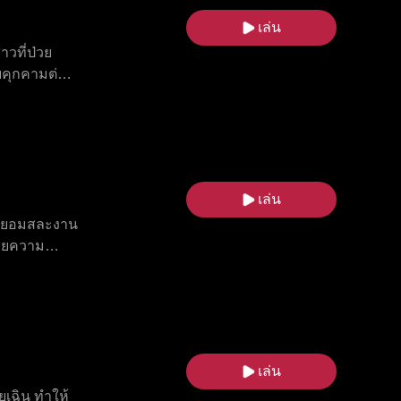
ามารถลบคำ
เล่น
วที่ป่วย
ยคุกคามต่อ
งกับน้องสาว
อาชนะนักฆ่า
ับการจับคู่
ใจผิด เซี่ย
เล่น
เธอยอมสละงาน
ด้วยความ
ครัวกลับเข้า
ละเซดริก
เล่น
ยเฉิน ทำให้