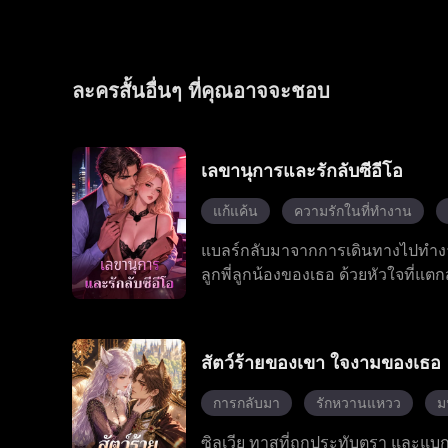
ละครสั้นอื่นๆ ที่คุณอาจจะชอบ
เลขานุการและรักลับซีอีโอ
แก้แค้น
ความรักในที่ทำงาน
แบลร์กลับมาจากการเดินทางไปทำงานเ
ลูกพี่ลูกน้องของเธอ ด้วยหัวใจที่แ
เจ้านายมหาเศรษฐีของเธอ ซึ่งนำไปสู่
แบลร์ยอมถอย พร้อมกับป้าที่ชอบบงก
เจสสิก้า ก็ปรากฏตัวขึ้นพร้อมกับข
สัตว์ร้ายของเขา ใจงามของเธอ
เรื่องราววุ่นวายเหล่านี้ โรมันคอยอ
ความโกหกทั้งหมด ด้วยการสนับสนุ
การกลับมา
รักหวานแหวว
ม
อดีตที่เป็นพิษ และในที่สุดโรมันก็ค
ซิลเวีย ทาสที่ถูกประทับตรา และแบก