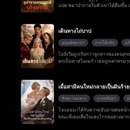
แปด หมาป่าภายในตัวเขาได้ตื่นขึ้น แ
การต่อสู้ พลังที่แท้จริงของเอเลียนพ
ซึ้งบางอย่าง ระหว่างการฝ่าฟันบทท
ของตระกูลเขา ต้องเผชิญหน้ากับคู่แ
เดินทางไถ่บาป
คอยอยู่เคียงข้าง เขาได้ทำลายกฎโบรา
สู่การเป็นราชา เอเลียนได้เปลี่ยนแ
มนุษย์หมาป่า
การโต้กลับ
แก
โอลิเวียถูกเรียกว่าลูกสาวของคนทร
ตกเป็นทาสโอเมก้า เธอถูกเผ่าทรมาน
เธอตื่นพลังเมื่ออายุสิบแปดปี ทั
แต่เธอไม่เคยยอมแพ้เนื่องจากเธอมีพลั
เลือกระหว่างความเกลียดชังหรือการช่
เมื่อสามีคนใหม่กลายเป็นฝันร้
รักหวานแหวว
การกลับมา
ป
โจแอนนาได้รับความอับอายต่อหน้าสา
ขณะที่เธอเสียใจและโกรธอย่างมาก เธ
กัน เธอจึงหันไปขอแต่งงานกับเขาโดย