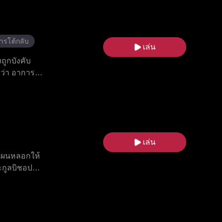
า สืบสวนแผน
มสุขในที่สุด
ารโต้กลับ
เล่น
ถูกบังคับ
บว่า อาการ
ไอเดนเพียง
็นความรักแท้
เล่น
งแผนหลอกให้
กูลบิชอปก็
ารตระกูล