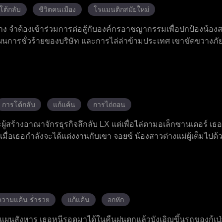
คำสาป เอลิอันจึงเดินทางไปทางเหนือเพื่อค้นหาวิธีรักษา เขาส
โต้กลับ
ชีวิตคนเมือง
โรแมนติกสมัยใหม่
ินทางกลับมาเพื่อทวงบัลลังก์ของเขาคืน
าง จำต้องเข้าร่วมการต่อสู้กับองค์กรอาชญากรรมเพื่อปกป้องน้องสา
 แผนการชั่วร้ายของบริษัท และการไล่ล่าข้ามประเทศ เขาขัดขวางภั
อวี๋เฟยที่อยู่ใกล้ตัว และเปิดเผยการซื้อขายไตในตลาดมืดที่เกี่ยวข้อ
บและตำรวจ เซี่ยตงหยางทำลายคลังอาวุธลับขององค์กรมงกรพิษ เ
และลูกสาวเอสในที่สุด ก่อนสิ้นใจ เอสได้เปิดเผยความจริงเกี่ยวก
ลังทั้งหมดถูกเปิดเผยตัว หลังจากผ่านการเสียสละและการคลายความเข้า
้นพบที่พักพิงใหม่ของชีวิต
การโต้กลับ
แก้แค้น
การไถ่ถอน
ผู้สร้างอาณาจักรธุรกิจลึกลับ LX แต่เพื่อไล่ตามอเล็กซานเดอร์ 
ี เมื่อเธอกำลังจะได้แต่งงานกับเขา จอยซ์ น้องสาวต่างแม่ผู้เต็มไป
นเธอได้รับบาดเจ็บสาหัส เมื่อเธอเห็นว่าอเล็กซานเดอร์และครอบ
จเลิกกับอเล็กซานเดอร์และจบชีวิตแต่งงาน เธอตั้งใจจะเอาคืน แ
ธอ อัจฉริยะธุรกิจกลับมาอีกครั้งพร้อมกับผู้ช่วยที่ซื่อสัตย์
ความแค้น ร่ำรวย
แก้แค้น
อกหัก
วางแผนสังหาร เธอหนีรอดมาได้ในคืนฝนตกแล้วบังเอิญขึ้นรถของกู้เป่