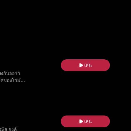
เล่น
ยงกับลอร่า
ฟิศของโรมัน
แดน บีบให้
ยาของโรมัน
น ท่ามกลาง
ขาเปิดเผย
ลุดพ้นจาก
เล่น
ฟัส องค์