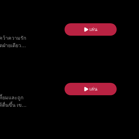
ก่อ
ตัวเอง ใน
รองอำนาจลับ
จึงเปลี่ยน
เล่น
ก
่คว้าความรัก
ดฝ่ายเดียว
พันใน
ั่วเยี่ยนโจว
งคู่กับเขา
เล่น
ี้ยมและถูก
้ตื่นขึ้น เขา
กชนชั้นต่ำ
วงศ์ เอลิอัน
เกี่ยวกับ
 เมื่อออเร