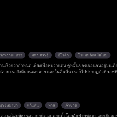
รักหวานแหวว
มหาเศรษฐี
อีโรติก
โรแมนติกสมัยใหม่
ร็วกว่ากำหนด เพียงเพื่อพบว่าแดน คู่หมั้นของเธอนอนอยู่บนเตี
ตกสลาย เธอจึงดื่มจนเมามาย และในคืนนั้น เธอก็ไปปรากฏตัวที่ออฟ
เรื่องราวความสัมพันธ์ลับ ๆ ในออฟฟิศ ลอร่าผู้ตั้งครรภ์กับลูกของ
าร พยายามทำให้เธอรู้สึกผิดเพื่อกลับไปหาแดนอีกครั้ง อดีตภรร
้อเรียกร้องมากมาย ในขณะที่แดนยังคงตามรังควานเธอไม่หยุดหย่อ
ยู่เคียงข้างและสนับสนุนเธอเสมอ และในงานเลี้ยงมื้อค่ำครอบครัว เ
นจากพี่สาวสองคน และการปกป้องอย่างเข้มแข็งจากโรมัน แบลร์ห
นุษย์หมาป่า
แก้แค้น
ทาส
เจ้าชาย
ุกเข่าขอแต่งงานกับเธอ
ความไม่ยุติธรรมจากอดีต ถูกทอดทิ้งโดยอัลฟ่าคู่ชะตา แต่กลับถูกรู