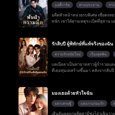
เลียนลบความทรงจำของแอนโทนีด้วย
บอดี้การ์ด
ท่านประธาน
การ
สาปนั้นได้สำเร็จ และตอนนี้กำลังเด
อดีตหัวหน้าหน่วยรบพิเศษ เซี่ยตงหย
หนัก เขาได้ผ่านเหตุระเบิดที่สุสาน
จ้าวเสวี่ยเหยียน หลิ่วเชียนเชียนและ
ด้วยความช่วยเหลือจากเพื่อนร่วมร
พญายม และเผชิญหน้ากับบอสหลัวหว่าง
รักสิบปี ผู้พิทักษ์ที่แท้จริงของฉัน
ไต ทำให้โจวเป่ยเฉิน ผู้อยู่เบื้องห
ตงหยางสามารถปกป้องครอบครัวและค
ความรักสมัยใหม่
เรื่องสุดฟิน
แดเนียลาเป็นทายาทสาวผู้ร่ำรวยและ
ที่เธอทุ่มเทสร้างขึ้นมา หลังจากสิบป
อิจฉา พยายามทำร้ายเธอด้วยการเผาจ
ข้างจอยซ์และโทษเธอแทน เธอตัดสินใ
เพื่อนสนิทในวัยเด็กของเธอเข้ามาช่วยเ
มองเธอด้วยหัวใจฉัน
มหาเศรษฐี
แต่งงานก่อนรัก
เสิ่นอันหยูถูกอดีตสามีซ่งโย่วเฉิน