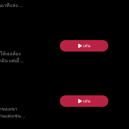
นเวทีแห่ง
ายสัมพันธ์ลึก
ังหารหมู่
 ด้วยแอนโธนี
 จากชีวิตทาส
รัก
เล่น
ให้เธอต้อง
ิน แต่เมื่อ
ห้เธออับอาย
า เธอต้อง
เล่น
รกของเขา
านแต่งเช่น
่ร่วมกับ