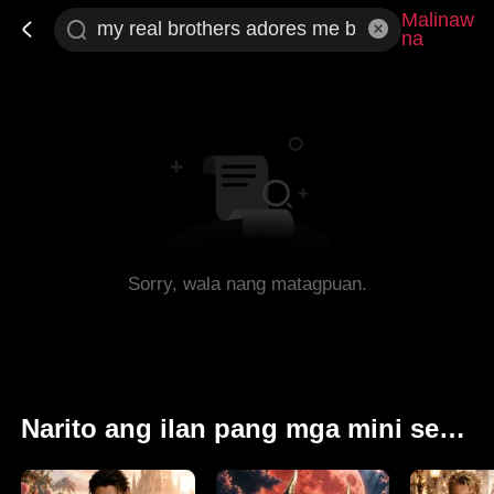
Malinaw
na
Sorry, wala nang matagpuan.
Narito ang ilan pang mga mini serye na maaaring masiyahan ka.