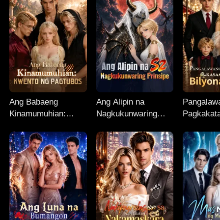
Ang Babaeng
Ang Alipin na
Pangalaw
Kinamumuhian:
Nagkukunwaring
Pagkakat
Kwento ng Pagtubos
Prinsipe
Kasama a
Bilyonary