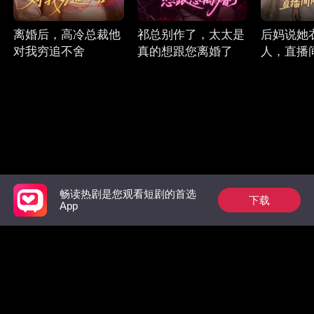
离婚后，高冷总裁他
祁总别作了，太太是
后妈说她
对我穷追不舍
真的想跟您离婚了
人，直播
了
畅读热剧是您观看短剧的首选
下载
Follow Us
App
Facebook
YouTube
Instagram
使用条款
|
隐私政策
|
联系我们
© 2018-now CHANGDU (HK) TECHNOLOGY LIMITED