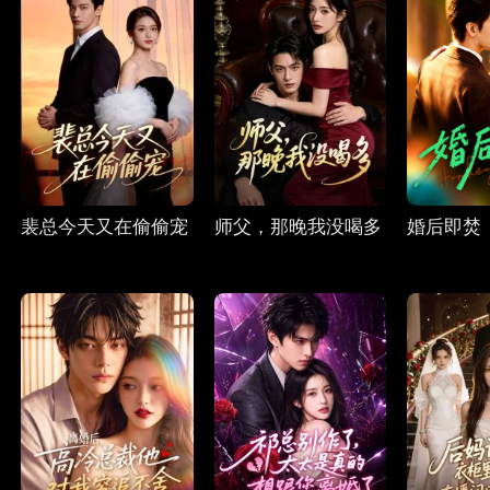
裴总今天又在偷偷宠
师父，那晚我没喝多
婚后即焚