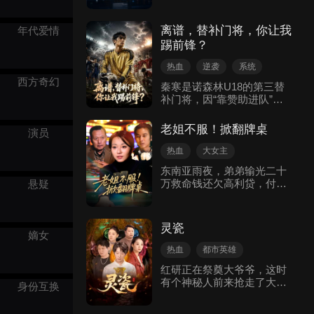
厂长何建国的侄子何大茂利
用职权窃取并恶意开除。他
离谱，替补门将，你让我
年代爱情
受邀加入江城机械厂，在开
踢前锋？
工仪式上当场揭穿何大茂的
冒名顶替行为。此后易川攻
热血
逆袭
系统
克0.003毫米超高精度难题，
西方奇幻
升任航天工程精密加工总负
秦寒是诺森林U18的第三替
责人。功成名就后，他开办
补门将，因“靠赞助进队”被
技术夜校，将毕生技艺传授
队友嘲笑为废物，队长马奎
给年轻工人，完成技术传
尔甚至当众摔碎了他的平
老姐不服！掀翻牌桌
演员
承。
板。在一场必输的比赛中，
秦寒被迫登场，却意外激活
热血
大女主
了“从门将开始无敌”系统。
现代都市
东南亚雨夜，弟弟输光二十
通过分析百场比赛，他获得
万救命钱还欠高利贷，付梓
悬疑
了预判、贝氏弧线、金色轰
沫半句未骂，揣着录音笔和
炸机头球等逆天技能。从蝎
五万现金，揪着弟弟闯赌
子摆尾扑出任意球，到俯冲
场：“要么一起赢，要么一起
头球绝平，再到联赛首秀独
灵瓷
死”。 她用美甲粉标记牌、
嫡女
造四球，秦寒一路逆袭。他
藏摄像头取证，戳破骗局时
从门将改打中场、后卫，凭
热血
都市英雄
眼神淬冰，借“九出十三归”
借超强天赋和系统加持，不
东方玄幻
红研正在祭奠大爷爷，这时
高利贷疯狂加码，逼得骗子
仅打脸所有轻视的人，更带
有个神秘人前来抢走了大爷
抵押房产赌命。看着对方内
身份互换
领诺森林青年军在英联杯完
爷的笔记，红研认清神秘人
讧反目，她冷笑看戏，最终
成让三追五的史诗逆转，从
是金老板，晚上柳青带着金
甩出“235专杀豹子”的天牌，
“废物三门”蜕变为全欧瞩目