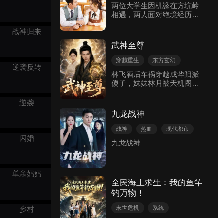
两位大学生因机缘在方坑岭
来强者白冰儿，改造制冰厂
相遇，两人面对绝境经历生
为末世堡垒。他不断斩杀怪
死抉择，在乡村干部和山区
物夺取地灵果提升能力，收
战神归来
百姓的鼓励帮助下，决心勇
服伙伴、对抗恶人与强大魔
敢挑战病魔，牺牲自我，将
物，从普通人成长为六阶能
武神至尊
青春奉献给新农村建设，带
力者，最终击退百万魔物，
领村民走共同富裕道路，以
获得空间之门，与白冰儿共
穿越重生
东方玄幻
逆袭反转
及他们最终找到了一条绿水
赴新世界。
逆袭
复仇
热血
林飞酒后车祸穿越成华阳派
青山就是金山银山的和美乡
傻子，妹妹林月被天机阁抓
村共同富裕之路。
走作为玄阴之体祭品。他恢
复修为后，通过外门晋升
逆袭
赛，击败唐章、苏慕白，却
九龙战神
遭追杀。逃往帝都结识小皇
子，夺得英才大赛冠军，进
战神
热血
现代都市
入玄冥界获得炎帝传承、炎
闪婚
九龙战神
阳妖火、古魔猿等机缘，突
破天境。天机阁联合阴灵教
围攻帝国，林飞力挽狂澜。
最终独闯永夜山脉天机阁总
单亲妈妈
舵，击杀阁主与四大护法，
全民海上求生：我的鱼竿
逆转献祭，救回妹妹，全家
钓万物！
团圆。
末世危机
系统
乡村