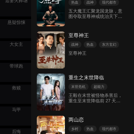
追妻火葬场
回国
热血
战神
现代都市
行。
五大魔王汇聚龙国龙脉，意
图夺取至尊神戒统治天下。
龙帅金浩与五王大战，两败
悬疑惊悚
俱伤，至尊戒丢失。看龙帅
如何登上至尊，夺回龙脉。
至尊神王
大女主
战神
热血
东方玄幻
至尊神王
带球跑
重生之末世降临
末世危机
超能力
救赎
复仇
逆袭
热血
王毅在末世被怪物杀害后，
重生至末世降临前 27 天。
他先惩治前世欺辱自己的混
马甲
混，向撞死父母的富二代复
仇，再通过黑市购置武器、
两山恋
变卖财物积累资源。血雾与
魔物之门提前降临，王毅在
乡村
热血
现代都市
后悔
青金山完成超进化，救下未