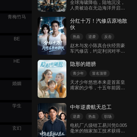
逆袭反转
背叛
热血
全球海啸降临，陆地沉没，
人类被迫在无边海洋开启绝
境求生。被女友背叛、惨遭
青梅竹马
富二代欺辱的林峰，意外绑
分红十万！汽修店原地散
定神级垂钓系统，一根鱼竿
伙
就能钓起万物。日常饱腹食
材、便携补给用品、海上防
热血
逆袭
反击
BE
护器具、船只强化部件一应
现代都市
逆袭反转
赵木与发小陈真合伙经营豪
俱全，还能寻觅海底遗留宝
车汽修店，约定利润对半
藏、古老航海巨舰，乃至世
分，店铺年赚两百万，陈真
间罕见的奇异秘宝。一路化
HE
却以资源皆由自己提供为
解海上诸多纷争，从容应对
隐形的翅膀
由，只分给赵木十万元分
各类心怀不轨的势力，抵御
红，还肆意贬低其付出。赵
深海之中出没的巨型奇异海
青少年
冒名顶替
木心寒之下，在女友与家人
兽，于荒芜沧海之中步步崛
团宠
反击
热血
天才少年悠悠本来是首富皇
婚姻
支持下，凭借过硬手艺接下
起，纵横四海所向披靡，最
甫家的少爷，十五年前因为
家庭亲情
现代言情
高难度订单，生意日渐红
终统领辽阔海洋。
走丢被傅家捡去，受尽傅家
火。而陈真因轻视技术、用
少爷的冷眼，幸好，悠悠的
人不当，接连修坏保时捷与
四个美艳小姨分别是女战
学生
法拉利，变卖资产赔偿后倾
中年逆袭航天总工
神，影后，神医，和商界女
家荡产，走投无路只能低头
王，找到悠悠后，团宠悠
求助赵木。最终赵木凭诚信
逆袭
热血
职场
悠，打脸假少爷！
与手艺将小店做成连锁品
冒名顶替
现实
电机厂八级钳工易川凭0.005
牌，陈真则打工还债，彻底
玄幻
毫米的独家加工技术获得航
认清自己的错误。
天工程开工仪式名额，却被