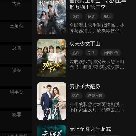
全民海上求生：我的鱼竿
古言
重型坦克图纸，带领百姓，
技，二人合伙经营海钓生
钓万物！第二季
踏平北境。最终万国来朝，
意，林北负责出海作钓，周
皇帝跪求禅让，林无度黄袍
腾打理销路账目。 一次出海
热血
逆袭
系统
加身，傲视天下！
收获价值百万珍稀渔获，回
全民海上求生时代降临，林
三角恋
款后周腾贪心作祟私吞全部
峰与苏清月、凌薇等伙伴驾
货款。林北急需钱款供女儿
驶核动力战船误入五星高危
上大学上门讨要，反遭当众
遗迹之海。他一杆钓出被利
羞辱诋毁，还被恶意造谣毁
功夫少女下山
维坦封印的神话海妖美杜
掉业内口碑，彻底断了生
总裁
莎，一行人接连遭遇伪装求
计。绝境之下林北研发全新
热血
学生
校园生活
救的海盗、全副武装的约瑟
深水巨物钓法，贷款买船再
农晓溪找到师父表示想下山
夫舰队围剿。林峰依靠神钓
度出海，凭顶级渔获站稳高
念书，师父深思熟虑决定联
竿接连钓出反导系统、剑意
端市场，而投机取巧的周腾
误会
系德育学院院长，安排农晓
古卷、海神三叉戟碎片，凭
渔获惨淡，客户全部流失，
溪下山读书，学习知识成文
借万剑齐发、人剑合一的剑
最终一无所有。
文武双全的古壮拳继承人。
法化解数次死局，合力斩杀
穷小子大翻身
海洋霸主利维坦，助美杜莎
黑手党
重获自由、回归海族重建家
热血
逆袭反转
园。战船升级为海上移动堡
都市生活
张小豹和曾对对两情相悦，
垒后，众人驶入危险未知的
不顾家里反对，私奔去大城
七星级极乐之海，遭遇无形
犯罪
市创业；张小豹在创业过程
恶灵袭击。林峰垂钓积攒幸
中被曾对对误会，曾对对出
运值觉醒初级剑魂，以破灵
国五年，后悔万分的张小豹
斩彻底肃清恶灵，驾堡垒向
无上至尊之升龙戒
成了大老板苦苦等待曾对对
着深海全新未知海域继续航