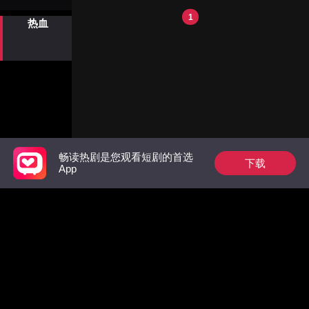
老板来找红研，红研询问出
血洗百万筹码。 赢局后她只
的建队核心。
笔记中的秘密，得知了雾隐
1
掠本金，余款甩给其他受骗
热血
五门的事情。第二天他们找
者，丢下一句“赌徒不配同
到了第五位成员，集齐了雾
情”，拽着弟弟转身就走。狠
隐五门。五人决定寻找笔记
到不拖泥带水，毒到直击骗
中的“紫霄”。
子死穴，这波反诈屠局，狠
姐slay全场！
畅读热剧是您观看短剧的首选
下载
App
Follow Us
Facebook
YouTube
Instagram