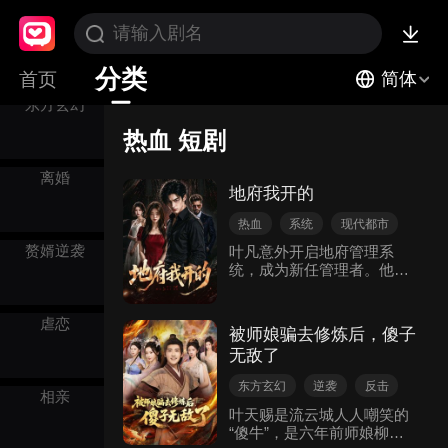
遗憾
分类
首页
简体
东方玄幻
热血 短剧
离婚
地府我开的
热血
系统
现代都市
逆袭
悬疑惊悚
赘婿逆袭
叶凡意外开启地府管理系
统，成为新任管理者。他借
助系统赋予的特殊能力，收
服饿死鬼、钢铁侠灵魂等助
虐恋
手，通过直播帮助冤魂宁子
被师娘骗去修炼后，傻子
瑜讨回公道，并逐步对抗以
无敌了
孙浩为代表的黑暗势力。在
保护身边朋友的过程中，叶
东方玄幻
逆袭
反击
凡不断成长，化解了重重危
相亲
热血
角色成长
机，实现了从失意青年到担
叶天赐是流云城人人嘲笑的
当者的蜕变。
“傻牛”，是六年前师娘柳绯