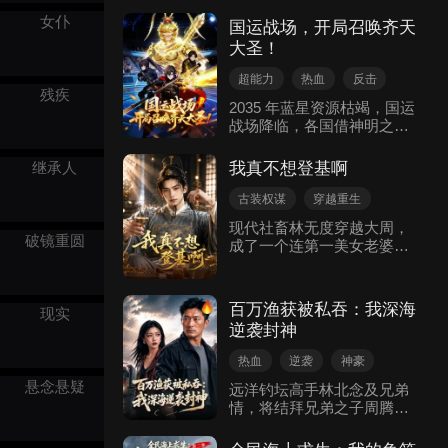
烟捡回叶家的养子，“傻牛”
虽然痴傻但拥有纯阳之体、
女仆
国运战场，开局召唤齐天
天生神力。六年后，“傻牛”
大圣！
的师父叶家主暴毙，修为跌
落的柳绯烟被蔡家威胁羞
超能力
热血
反击
辱，“傻牛”拼死保护师娘，
残疾
末世危机
穿越重生
2035 年蓝星资源枯竭，国运
并同意与柳绯烟一同修炼神
战场降临，各国借神明之力
功助她恢复修为，没想到修
争夺资源，龙国因文化断层
炼完成，不但柳绯烟修为恢
无神明庇佑，战队遭樱花国
复，“傻牛”也不傻了，甚至
继承人
我真不想登基啊
偷袭后积分清零，濒临神
还成为了囚天塔的新主人，
罚。穿越者徐飞以替补身份
成为囚禁七名绝世高人的塔
古装权谋
穿越重生
出战，在神明殿堂唤醒多位
主，他一边修复玄脉残缺，
逆袭
热血
皇室
现代社畜林无度穿越大周，
龙国神明，最终召唤出齐天
一边飞速修炼提升修为，终
破镜重圆
成了一个连第一美女老婆苏
大圣。他凭大圣神力横扫泡
于成为万人仰望的存在！
婉儿都要送去巴结权臣的极
菜、天竺、暹罗战队，闯副
品绿帽奴。林无度誓不当
本夺奖励，最终击败樱花国
狗，开局大闹翻盘！他奉旨
的八岐大蛇，助龙国登顶国
百万渔获被私吞：我深海
现实
抄家狂敛五百万两；公堂手
运榜，不仅摆脱神罚，更让
逆袭封神
持尚方宝剑，悍然斩首赵德
龙国荒漠复归绿水青山，逆
昌，逼得嚣张太后自扇耳
转绝境。
热血
逆袭
神豪
光。为了营救在青楼被拍卖
悬念悬疑
的妻子，他怒砸万金、手撕
远洋钓坛高手林北念及兄弟
卖身契，俘获美人芳心。太
情，将结拜兄弟之子周腾带
后勾结蛮族三十万大军压
在身边，两年间倾囊相授潮
境，林无度绘制现代火器与
汐、巨物搏杀全套独门钓