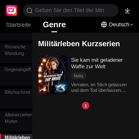
Reue
Genre
Startseite
Verborgene
Deutsch
Identitäten
Militärleben Kurzserien
Revanche
Wendung
Sie kam mit geladener
Waffe zur Welt
Gegenangriff
Mafia
Revanche Wendung
Verraten, im Stich gelassen
und dem Tod überlassen,
Heldin
Mörder
Blitzhochzeit
erwachte Maren Morgan mit
Militärleben
der Macht der Unterwelt
1
erneut. Sie löste ihre
Verlobung, vernichtete ihre
Alleinerziehende
Feinde, holte sich das
Mutter
Vermögen ihrer Familie
zurück und eroberte den
Thron der globalen Mafia
Militärleben