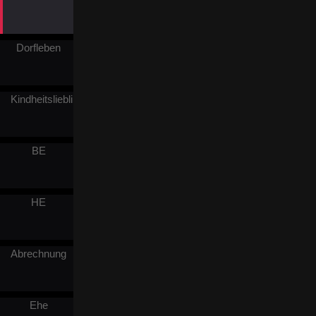
zurück, der ihr rechtmäßig
zustand. Niemand erkannte
ihre wahre Stärke, bis sie
jeden einzelnen Verrat bitter
Dorfleben
bereuen ließ.
Kindheitslieblinge
BE
HE
Abrechnung
Ehe