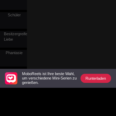
Schüler
Besitzergreifende
Liebe
Phantasie
Liebesgeschichte
MoboReels ist Ihre beste Wahl,
vergangener
Runterladen
um verschiedene Mini-Serien zu
Zeiten
genießen.
Westliche
Fantasie
Adlige
Tochter