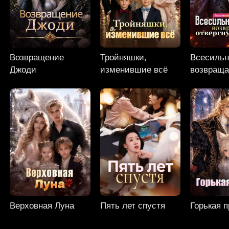
Возвращение
Тройняшки,
Всесиль
Джоди
изменившие всё
возвраща
отвергну
Верховная Луна
Пять лет спустя
Горькая 