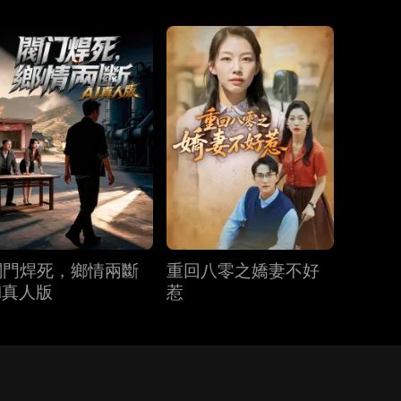
閥門焊死，鄉情兩斷
重回八零之嬌妻不好
I真人版
惹