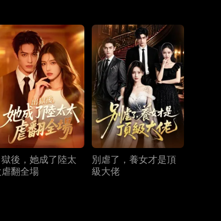
第31集
第32集
第33集
第34集
第35集
第36集
第37集
第38集
第39集
第40集
出獄後，她成了陸太
別虐了，養女才是頂
太虐翻全場
級大佬