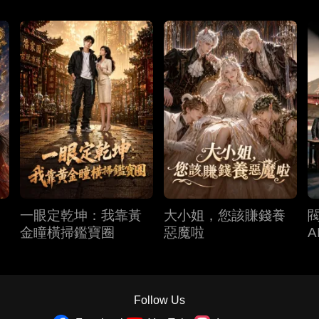
一眼定乾坤：我靠黃
大小姐，您該賺錢養
金瞳橫掃鑑寶圈
惡魔啦
A
Follow Us