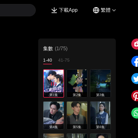
下載App
繁體
集數
(1/75)
1-40
41-75
第1集
第2集
第3集
第4集
第5集
第6集