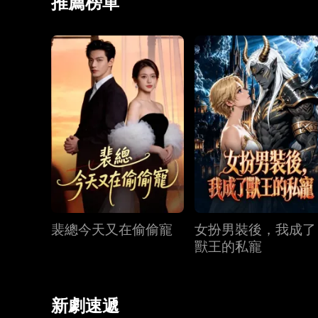
推薦榜單
裴總今天又在偷偷寵
女扮男裝後，我成了
獸王的私寵
新劇速遞