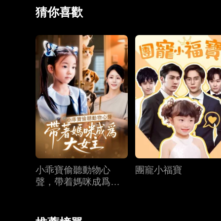
猜你喜歡
小乖寶偷聽動物心
團寵小福寶
聲，帶着媽咪成爲大
女主