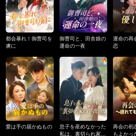
都会暴れ！御曹司を
御曹司と、田舎娘の
運命の再
虜に
運命の一夜
恋
愛は手の届かぬもの
息子を産めなかった
再会の初
私は、裏切られ家を
もよかっ