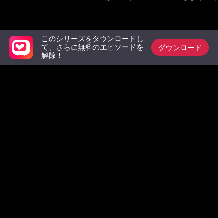
追い出された
必見リスト
このシリーズをダウンロードし
ダウンロード
て、さらに無料のエピソードを
解除！
ママと私は、パパを
背徳に染まる婚姻の
元カノの
捨てた
夜
転結婚