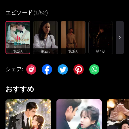
エピソード
(1/52)
第1話
第2話
第3話
第4話
シェア:
おすすめ