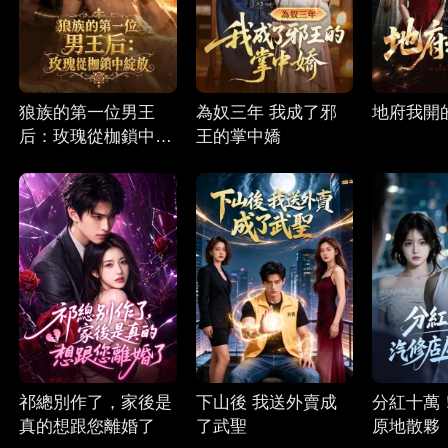
狼族的第一位男王
為奴三年 我成了邪
地府我開
后：玫瑰從枷鎖中綻
王的掌中嬌
放
祁總別作了，家後是
下山後 我送外賣成
分紅十萬
真的想跟您離婚了
了武聖
原地散夥