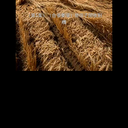
（第1集）（合省麥場）替侄子開收割
機