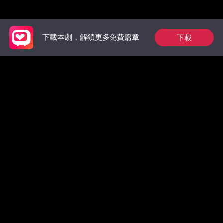
推薦榜單
下載
下載本劇，解鎖更多免費篇章
狼族的第一位男王
祁總別作了，家後是
為奴三年
后：玫瑰從枷鎖中綻
真的想跟您離婚了
王的掌中
放