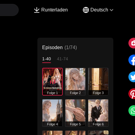
Runterladen
Deutsch
Episoden
(1/74)
1-40
41-74
Folge 1
Folge 2
Folge 3
Folge 4
Folge 5
Folge 6