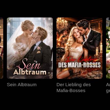
Sein Albtraum
Der Liebling des
A
Mafia-Bosses
g
M