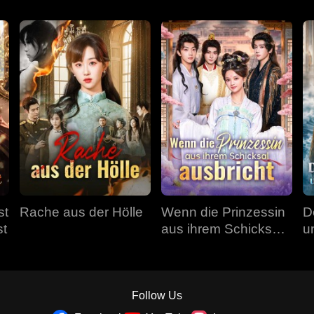
st
Rache aus der Hölle
Wenn die Prinzessin
D
st
aus ihrem Schicksal
u
ausbricht
Follow Us