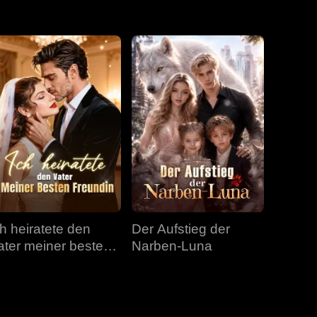
Folge 31
Folge 32
Folge 33
Folge 34
Folge 35
Folge 36
Folge 37
Folge 38
Folge 39
Folge 40
ch heiratete den
Der Aufstieg der
ater meiner besten
Narben-Luna
reundin