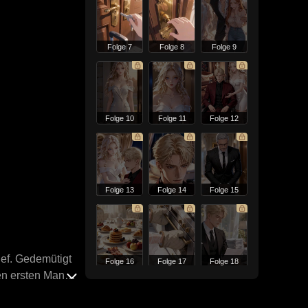
Folge 7
Folge 8
Folge 9
Folge 10
Folge 11
Folge 12
Folge 13
Folge 14
Folge 15
rief. Gedemütigt
Folge 16
Folge 17
Folge 18
den ersten Mann,