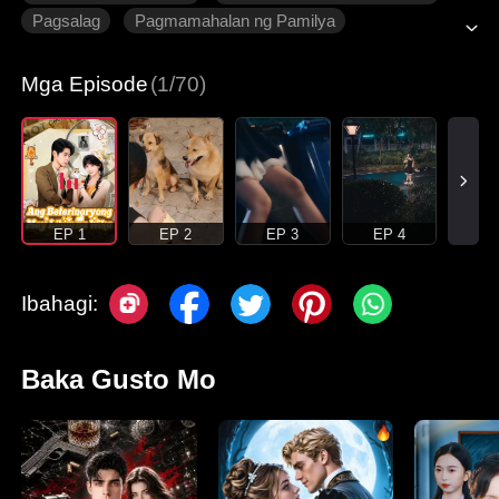
Pagsalag
Pagmamahalan ng Pamilya
Makabagong Romansa
Mga Episode
(1/70)
EP 1
EP 2
EP 3
EP 4
Ibahagi:
Baka Gusto Mo