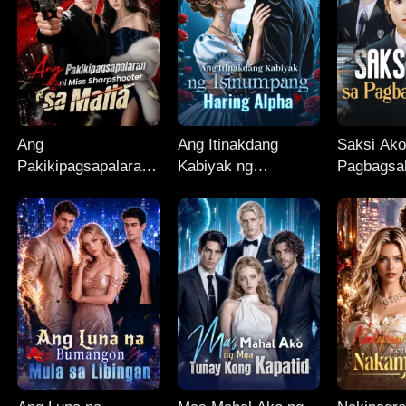
Ang
Ang Itinakdang
Saksi Ako
Pakikipagsapalaran
Kabiyak ng
Pagbagsak
ni Miss
Isinumpang Haring
Sharpshooter sa
Alpha
Mafia