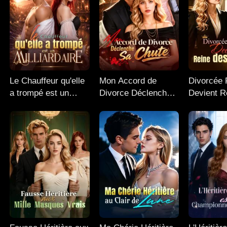
Le Chauffeur qu'elle
Mon Accord de
Divorcée
a trompé est un
Divorce Déclenche
Devient R
Milliardaire
Sa Chute
Affaires