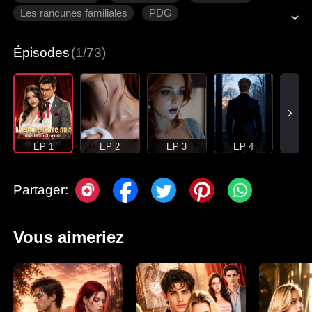
Les rancunes familiales
PDG
Épisodes
(1/73)
EP 1
EP 2
EP 3
EP 4
Partager:
Vous aimeriez