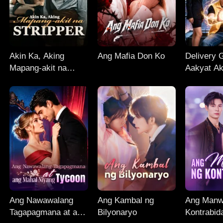
Akin Ka, Aking
Ang Mafia Don Ko
Delivery 
Mapang-akit na
Aakyat Ak
Stripper
Tuktok!
Ang Nawawalang
Ang Kambal ng
Ang Manw
Tagapagmana at ang
Bilyonaryo
Kontrabid