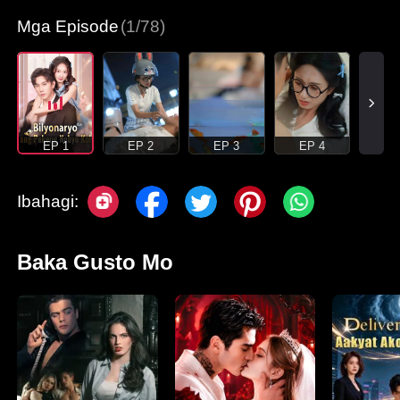
Mga Episode
(1/78)
EP 1
EP 2
EP 3
EP 4
Ibahagi:
Baka Gusto Mo