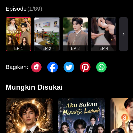
Episode
(1/89)
EP 1
EP 2
EP 3
EP 4
Bagikan:
Mungkin Disukai