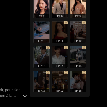
EP 7
EP 8
EP 9
EP 10
EP 11
EP 12
EP 13
EP 14
EP 15
ir, pour s'en
EP 16
EP 17
EP 18
née à la
 bouclier fidèle.