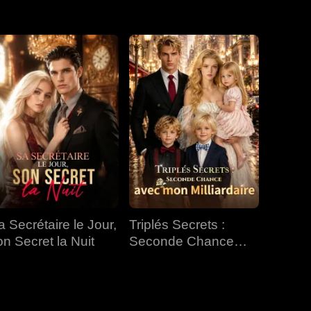
EP 31
EP 32
EP 33
EP 34
EP 35
EP 36
EP 37
EP 38
EP 39
EP 40
a Secrétaire le Jour,
Triplés Secrets :
on Secret la Nuit
Seconde Chance
avec mon Milliardaire