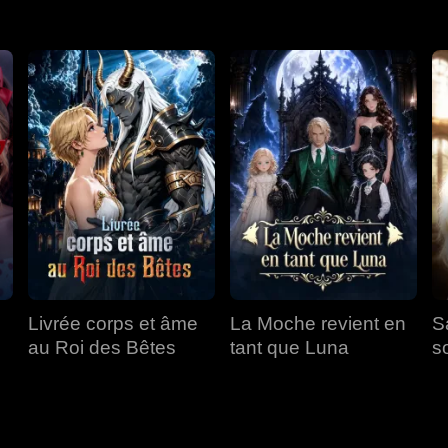
Livrée corps et âme
La Moche revient en
S
au Roi des Bêtes
tant que Luna
s