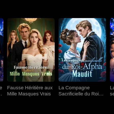
mpaient, Nora se surprit à tomber amoureuse de lui.
e
Fausse Héritière aux
La Compagne
L
e
Mille Masques Vrais
Sacrificielle du Roi
s
Alpha Maudit
É