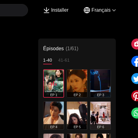
Installer
Français
Épisodes
(1/61)
1-40
41-61
EP 1
EP 2
EP 3
EP 4
EP 5
EP 6