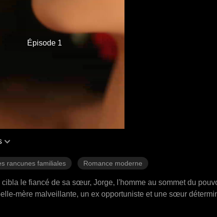
Épisode 1
s
s rancunes familiales
Romance moderne
, cibla le fiancé de sa sœur, Jorge, l'homme au sommet du pouvo
elle-mère malveillante, un ex opportuniste et une sœur détermi
entions, y participa pourtant, devenant son allié dangereux et son