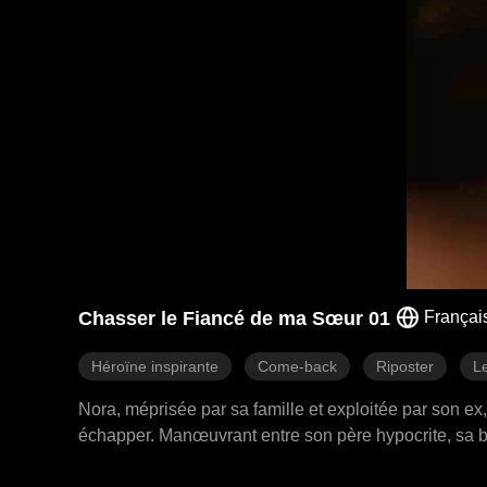
Chasser le Fiancé de ma Sœur 01
Françai
Héroïne inspirante
Come-back
Riposter
Le
Nora, méprisée par sa famille et exploitée par son ex
échapper. Manœuvrant entre son père hypocrite, sa b
détruire, elle joua son jeu. Jorge, ayant percé ses int