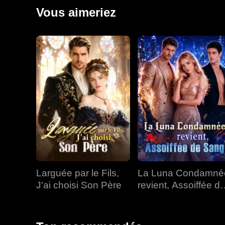
Alors que leurs rôles de prédateur et de proie s'esto
Vous aimeriez
Larguée par le Fils,
La Luna Condamné
J'ai choisi Son Père
revient, Assoiffée d
Sang