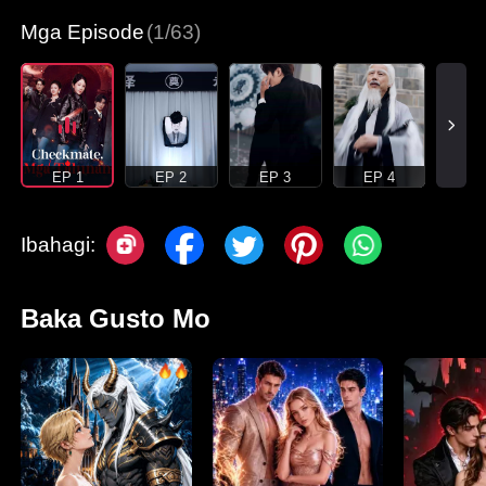
Mga Episode
(1/63)
EP 1
EP 2
EP 3
EP 4
Ibahagi:
Baka Gusto Mo