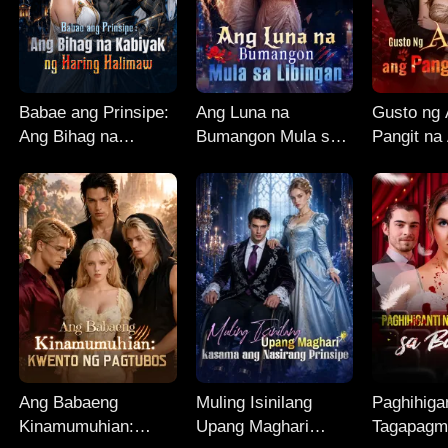
Babae ang Prinsipe:
Ang Luna na
Gusto ng 
Ang Bihag na
Bumangon Mula sa
Pangit na
Kabiyak ng Haring
Libingan
Halimaw
Ang Babaeng
Muling Isinilang
Paghihiga
Kinamumuhian:
Upang Maghari
Tagapagm