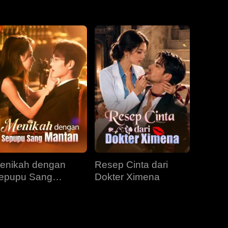
EP 31
EP 32
EP 33
EP 34
EP 35
EP 36
EP 37
EP 38
EP 39
EP 40
enikah dengan
Resep Cinta dari
epupu Sang
Dokter Ximena
antan