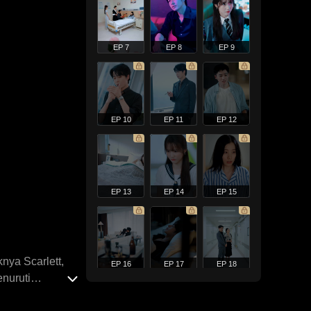
EP 7
EP 8
EP 9
EP 10
EP 11
EP 12
EP 13
EP 14
EP 15
nya Scarlett,
EP 16
EP 17
EP 18
nuruti
ara mereka