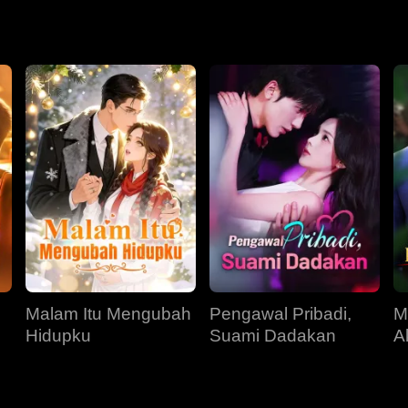
 mangsanya, atau domba yang tertarik pada pemburunya, cinta m
 dan konflik moral, masa depan mereka kini tidak menentu.
Malam Itu Mengubah
Pengawal Pribadi,
M
Hidupku
Suami Dadakan
A