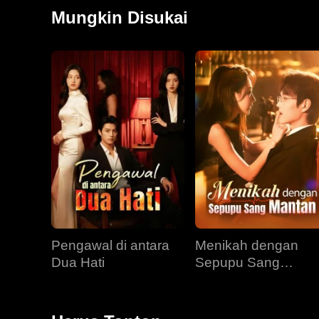
seiring waktu. Bagai serigala yang jatuh cinta pada
Mungkin Disukai
ditakdirkan penuh pergulatan. Terjebak dalam gairah
Pengawal di antara
Menikah dengan
Dua Hati
Sepupu Sang
Mantan