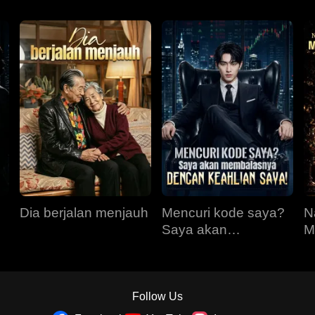
Dia berjalan menjauh
Mencuri kode saya?
N
Saya akan
M
membalasnya
K
dengan keahlian
P
saya!
Follow Us