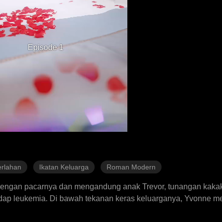
Episode 1
erlahan
Ikatan Keluarga
Roman Modern
dengan pacarnya dan mengandung anak Trevor, tunangan kakak
dap leukemia. Di bawah tekanan keras keluarganya, Yvonne me
Trevor dingin dan berjarak, perasaan perlahan tumbuh di ant