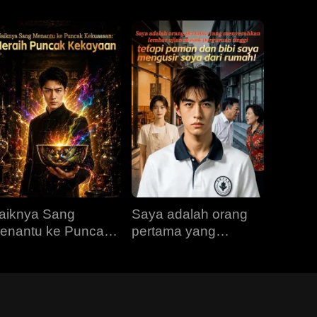
aiknya Sang
Saya adalah orang
enantu ke Puncak
pertama yang
ekuasaan: Meraih
menyerahkan lembar
uncak Kekayaan
ujian masuk
perguruan tinggi,
tetapi paman dan bibi
saya mengusir saya