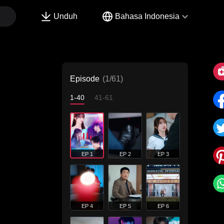
Unduh
Bahasa Indonesia
Episode
(1/61)
1-40
41-61
EP 1
EP 2
EP 3
EP 4
EP 5
EP 6