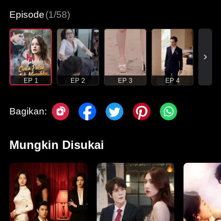
Episode
(1/58)
EP 1
EP 2
EP 3
EP 4
Bagikan:
Mungkin Disukai