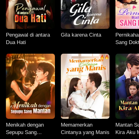
Pengawal di antara
Gila karena Cinta
Pernikaha
Dua Hati
Sang Dok
Menikah dengan
Memamerkan
Mantan S
Sepupu Sang
Cintanya yang Manis
Kira Aku 