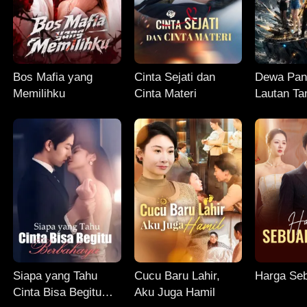
Bos Mafia yang
Cinta Sejati dan
Dewa Panc
Memilihku
Cinta Materi
Lautan Ta
Siapa yang Tahu
Cucu Baru Lahir,
Harga Seb
Cinta Bisa Begitu
Aku Juga Hamil