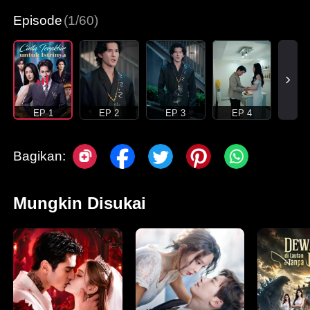
Episode
(1/60)
EP 1
EP 2
EP 3
EP 4
Bagikan:
Mungkin Disukai