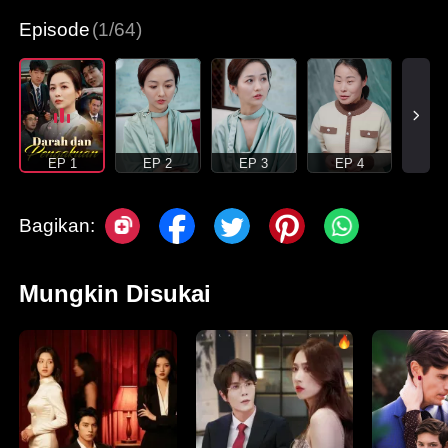
Episode
(1/64)
EP 1
EP 2
EP 3
EP 4
Bagikan:
Mungkin Disukai