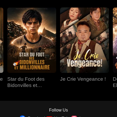
de
Star du Foot des
Je Crie Vengeance !
D
Bidonvilles et
E
Millionnaire
Follow Us