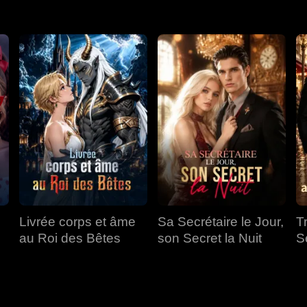
Livrée corps et âme
Sa Secrétaire le Jour,
T
au Roi des Bêtes
son Secret la Nuit
S
a