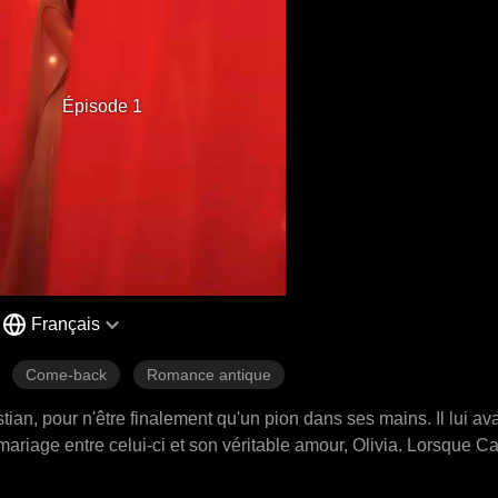
Épisode 1
Français
Come-back
Romance antique
an, pour n'être finalement qu'un pion dans ses mains. Il lui a
 mariage entre celui-ci et son véritable amour, Olivia. Lorsque C
onde l'a poussée à transformer le mensonge en réalité. Elle a é