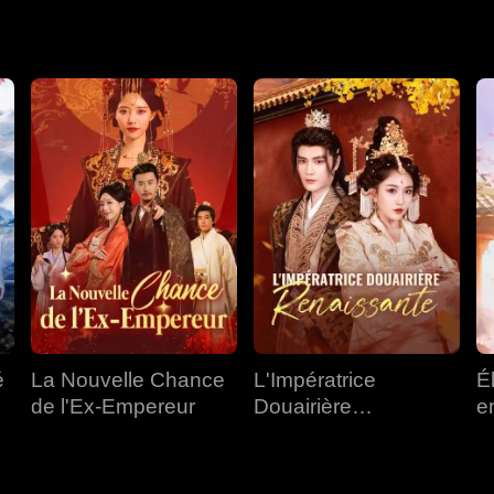
 venus trop tard pour changer le cours des événements.
é
La Nouvelle Chance
L'Impératrice
É
de l'Ex-Empereur
Douairière
e
Renaissante