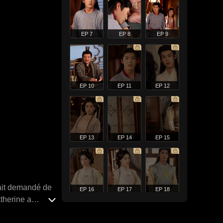
EP 7
EP 8
EP 9
EP 10
EP 11
EP 12
EP 13
EP 14
EP 15
vait demandé de
EP 16
EP 17
EP 18
atherine a
pousé Louis,