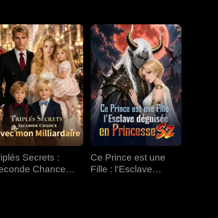
EP 31
EP 32
EP 33
EP 34
EP 35
EP 36
EP 37
EP 38
EP 39
EP 40
riplés Secrets :
Ce Prince est une
econde Chance
Fille : l'Esclave
vec mon Milliardaire
déguisée en
Princesse