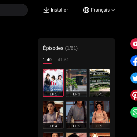
Installer
Français
Épisodes
(1/61)
1-40
41-61
EP 1
EP 2
EP 3
EP 4
EP 5
EP 6