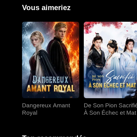
laissant Sebastian rongé par des regrets qui étaient
Vous aimeriez
Dangereux Amant
De Son Pion Sacrifi
Royal
À Son Échec et Mat