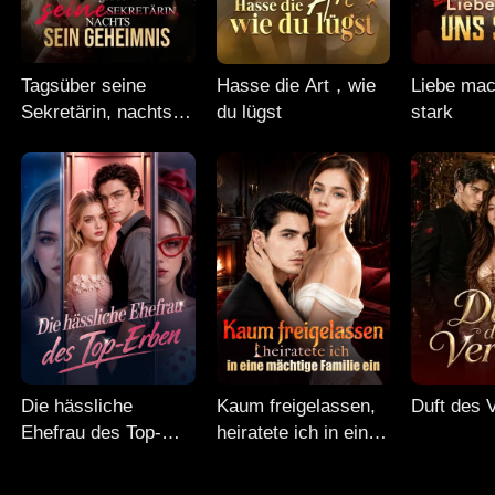
Tagsüber seine
Hasse die Art，wie
Liebe mac
Sekretärin, nachts
du lügst
stark
sein Geheimnis
Die hässliche
Kaum freigelassen,
Duft des 
Ehefrau des Top-
heiratete ich in eine
Erben
mächtige Familie ein