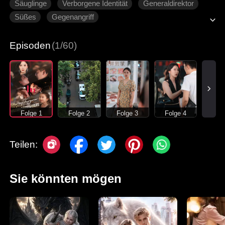
Säuglinge
Verborgene Identität
Generaldirektor
Süßes
Gegenangriff
Episoden
(1/60)
Folge 1
Folge 2
Folge 3
Folge 4
Teilen:
Sie könnten mögen