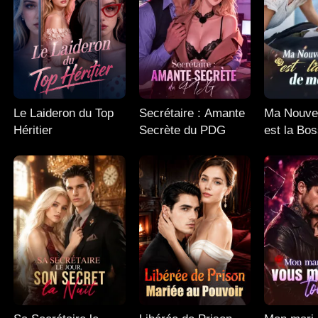
Le Laideron du Top
Secrétaire : Amante
Ma Nouve
Héritier
Secrète du PDG
est la Bo
Ex