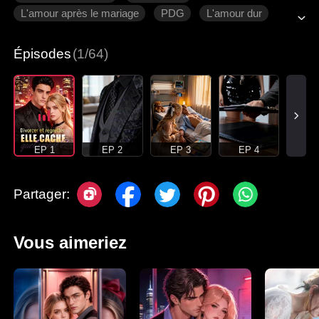
L'amour après le mariage
PDG
L'amour dur
Épisodes
(1/64)
EP 1
EP 2
EP 3
EP 4
Partager:
Vous aimeriez