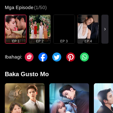
Mga Episode
(1/50)
EP 1
EP 2
EP 3
EP 4
Ibahagi:
Baka Gusto Mo