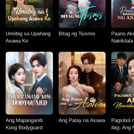
Umiibig sa Upahang
Bitag ng Tsismis
Paano Ak
Asawa Ko
Nakikilal
ng Anak 
Ang Mapanganib
Ang Patay na Asawa
Pagsibol 
Kong Bodyguard
ibig: Ang