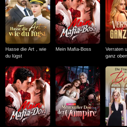
Hasse die Art，wie
Mein Mafia-Boss
Verraten 
du lügst
ganz obe