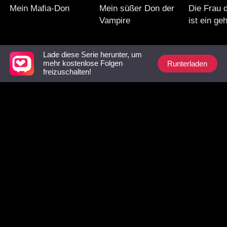
Mein Mafia-Don
Mein süßer Don der
Die Frau
Vampire
ist ein ge
Boss?!
Lade diese Serie herunter, um
Unbedingt ansehen-Liste
Runterladen
mehr kostenlose Folgen
freizuschalten!
Die Frau mit den
Zweite Chance mit
Ich heirat
Zwillingen
den Drillingen
Vater mei
Freundin