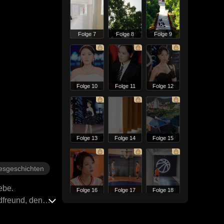
Folge 7
Folge 8
Folge 9
Folge 10
Folge 11
Folge 12
Folge 13
Folge 14
Folge 15
esgeschichten
ebe.
Folge 16
Folge 17
Folge 18
ndfreund, den
woren, nur mich