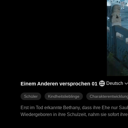
Einem Anderen versprochen 01
Deutsch
Schüler
Kindheitslieblinge
Charakterentwicklun
Erst im Tod erkannte Bethany, dass ihre Ehe nur Saul
Wiedergeboren in ihre Schulzeit, nahm sie sofort ihre
Erben. Doch dann stand Saul mit roten Augen vor ihre