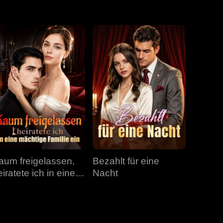
Folge 31
Folge 32
Folge 33
Folge 34
Folge 35
Folge 36
Folge 37
Folge 38
Folge 39
Folge 40
aum freigelassen,
Bezahlt für eine
iratete ich in eine
Nacht
ächtige Familie ein