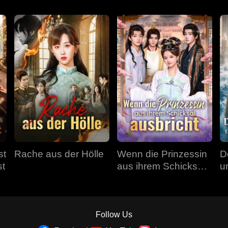
st
Rache aus der Hölle
Wenn die Prinzessin
D
st
aus ihrem Schicksal
u
ausbricht
Follow Us