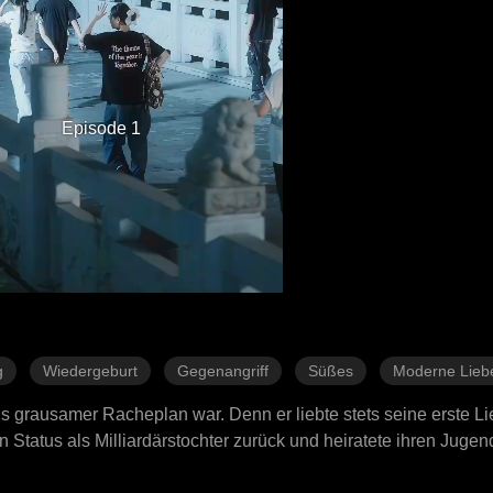
Episode 1
g
Wiedergeburt
Gegenangriff
Süßes
Moderne Lieb
s grausamer Racheplan war. Denn er liebte stets seine erste Li
n Status als Milliardärstochter zurück und heiratete ihren Juge
r Tür und verlangte verzweifelt: „Bethany, hast du nicht gesch