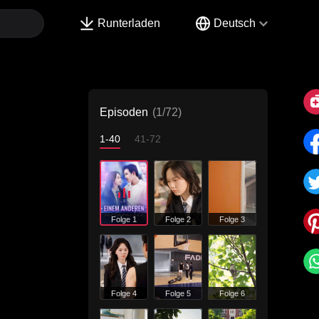
Runterladen
Deutsch
Episoden
(1/72)
1-40
41-72
Folge 1
Folge 2
Folge 3
Folge 4
Folge 5
Folge 6