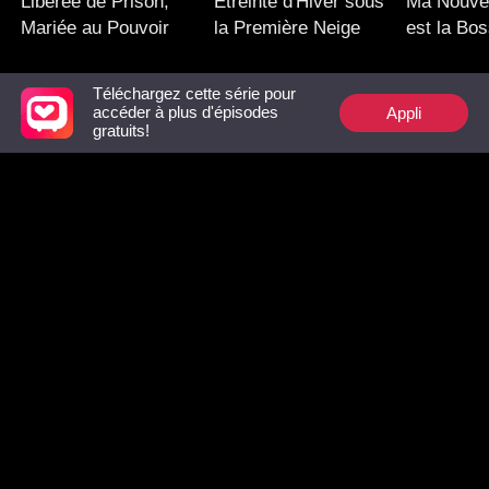
Libérée de Prison,
Étreinte d'Hiver sous
Ma Nouve
Mariée au Pouvoir
la Première Neige
est la Bo
Ex
Téléchargez cette série pour
Appli
accéder à plus d'épisodes
Top recommandés
gratuits!
De Retour, plus
La Moche revient en
Triplés Se
Sexy, avec les
tant que Luna
Seconde 
Jumelles du
avec mon