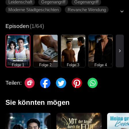
Leidenschaft
Gegenangriff
Gegenangriff
Moderne Stadtgeschichten
Revanche Wendung
Episoden
(1/64)
Folge 1
Folge 2
Folge 3
Folge 4
Teilen:
Sie könnten mögen