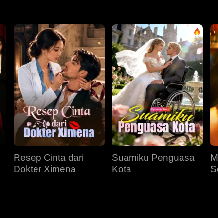
Resep Cinta dari
Suamiku Penguasa
M
Dokter Ximena
Kota
S
M