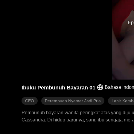
Ep
Ibuku Pembunuh Bayaran 01
Bahasa Indon
CEO
Perempuan Nyamar Jadi Pria
Lahir Kemba
Pembunuh bayaran wanita peringkat atas yang dijul
Cassandra. Di hidup barunya, sang ibu sengaja mer
Rilas. Maka mereka sempat berhubungan satu malam.