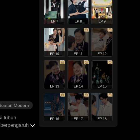
EP 7
EP 8
EP 9
EP 10
EP 11
EP 12
EP 13
EP 14
EP 15
Roman Modern
i tubuh
EP 16
EP 17
EP 18
 berpengaruh di
gan putra