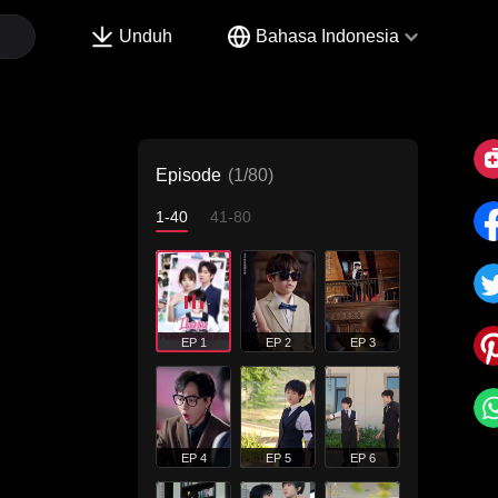
Unduh
Bahasa Indonesia
Episode
(1/80)
1-40
41-80
EP 1
EP 2
EP 3
EP 4
EP 5
EP 6