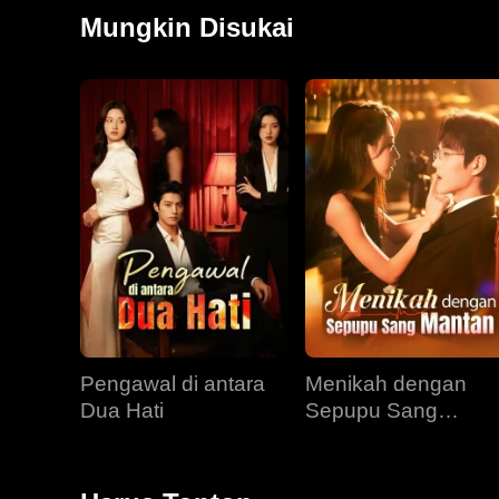
semata wayangnya, Bryson. Ketika Brandon secara
Mungkin Disukai
sebagai pengawal pribadi Brandon. Perlahan, benih 
keluarga bahagia.
Pengawal di antara
Menikah dengan
Dua Hati
Sepupu Sang
Mantan