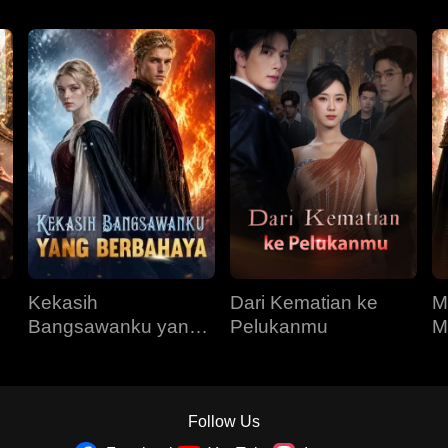
Kekasih
Dari Kematian ke
M
Bangsawanku yang
Pelukanmu
M
Berbahaya
R
Follow Us