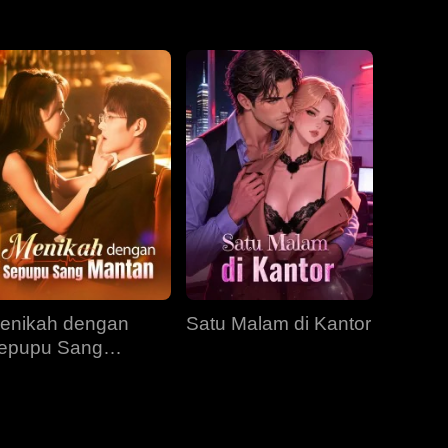
EP 31
EP 32
EP 33
EP 34
EP 35
EP 36
EP 37
EP 38
EP 39
EP 40
enikah dengan
Satu Malam di Kantor
epupu Sang
antan