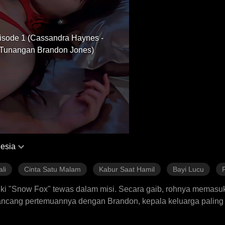
isode 1 (Cassandra Haynes -
Tunangan Brandon Jones)
esia
li
Cinta Satu Malam
Kabur Saat Hamil
Bayi Lucu
uki "Snow Fox" tewas dalam misi. Secara gaib, rohnya memasuk
ancang pertemuannya dengan Brandon, kepala keluarga paling
 Lima tahun kemudian, Cassandra pulang dari luar negeri den