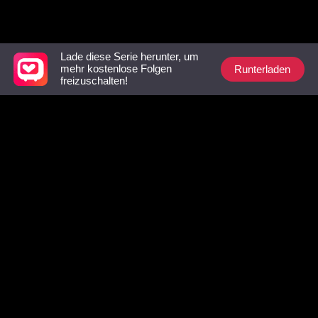
mächtige Familie ein
Mann
Unbedingt ansehen-Liste
Lade diese Serie herunter, um
Runterladen
mehr kostenlose Folgen
freizuschalten!
Die Frau mit den
Tagsüber seine
Der Aufst
Zwillingen
Sekretärin, nachts
Narben-L
sein Geheimnis