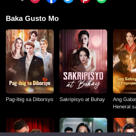
Baka Gusto Mo
Pag-ibig sa Diborsyo
Sakripisyo at Buhay
Ang Gaba
Heneral s
Pagpapaa
Asawa