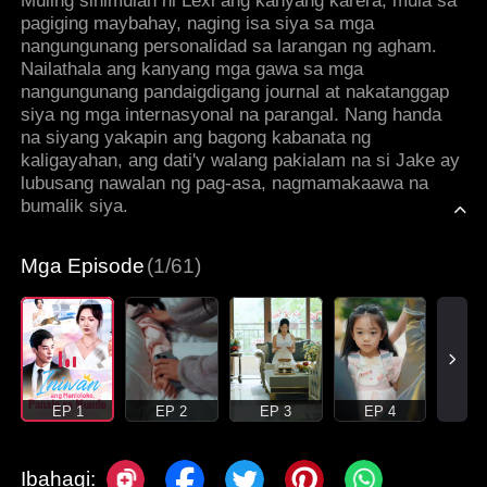
Muling sinimulan ni Lexi ang kanyang karera, mula sa
pagiging maybahay, naging isa siya sa mga
nangungunang personalidad sa larangan ng agham.
Nailathala ang kanyang mga gawa sa mga
nangungunang pandaigdigang journal at nakatanggap
siya ng mga internasyonal na parangal. Nang handa
na siyang yakapin ang bagong kabanata ng
kaligayahan, ang dati'y walang pakialam na si Jake ay
lubusang nawalan ng pag-asa, nagmamakaawa na
bumalik siya.
Mga Episode
(1/61)
EP 1
EP 2
EP 3
EP 4
Ibahagi: