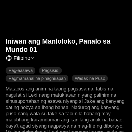
Iniwan ang Manloloko, Panalo sa
Mundo 01
Filipino
Pag-aasawa
Pagsisisi
Pagmamahal na pinaghirapan
Wasak na Puso
Makabagong Romansa
Matapos ang anim na taong pagsasama, labis na
nagulat si Lexi nang matuklasan niyang palihim na
sinusuportahan ng asawa niyang si Jake ang kanyang
dating nobya sa ibang bansa. Nadurog ang kanyang
puso nang wala si Jake sa tabi nila habang may
malubhang karamdaman ang kanilang anak na babae,
kaya't agad siyang nagpasya na mag-file ng diborsyo.