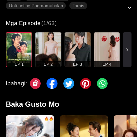
Unti-unting Pagmamahalan
Tamis
Makabagong Romansa
Mga Episode
(1/63)
EP 1
EP 2
EP 3
EP 4
Ibahagi:
Baka Gusto Mo