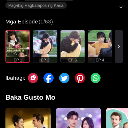
Pag-ibig Pagkatapos ng Kasal
Unti-unting Pagmamahalan
Tamis
Makabagong Romansa
Mga Episode
(1/63)
EP 1
EP 2
EP 3
EP 4
Ibahagi:
Baka Gusto Mo