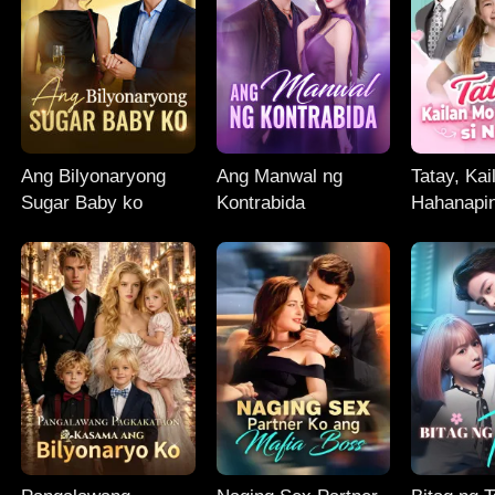
Ang Bilyonaryong
Ang Manwal ng
Tatay, Ka
Sugar Baby ko
Kontrabida
Hahanapin