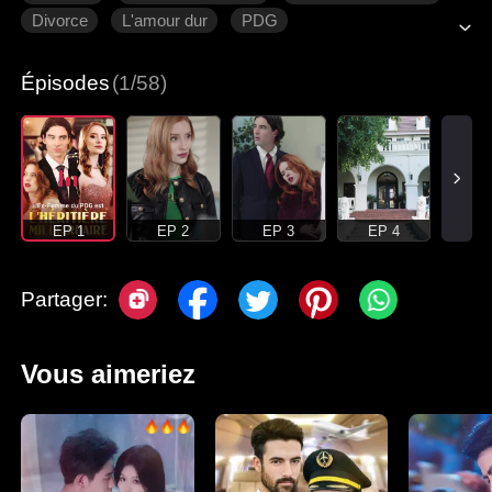
Divorce
L'amour dur
PDG
Romance moderne
Épisodes
(1/58)
EP 1
EP 2
EP 3
EP 4
Partager:
Vous aimeriez