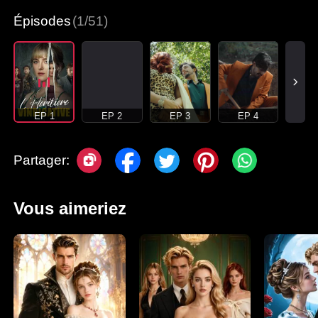
Épisodes
(1/51)
EP 1
EP 2
EP 3
EP 4
Partager:
Vous aimeriez