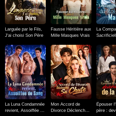
Larguée par le Fils,
Fausse Héritière aux
La Compa
J'ai choisi Son Père
Mille Masques Vrais
Sacrificie
Alpha Mau
La Luna Condamnée
Mon Accord de
Épouser l
revient, Assoiffée de
Divorce Déclenche
père : dev