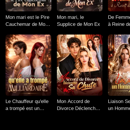
Mon mari est le Pire
Mon mari, le
De Femme
Cauchemar de Mon
Supplice​ de Mon Ex
à Reine d
Ex
Le Chauffeur qu'elle
Mon Accord de
Liaison S
a trompé est un
Divorce Déclenche
un Homm
Milliardaire
Sa Chute