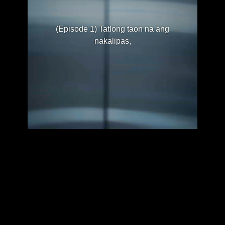
(Episode 1) Tatlong taon na ang
nakalipas,