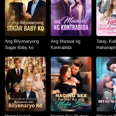
Ang Bilyonaryong
Ang Manwal ng
Tatay, Ka
Sugar Baby ko
Kontrabida
Hahanapin