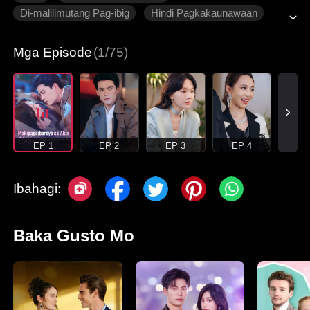
Di-malilimutang Pag-ibig
Hindi Pagkakaunawaan
Pagbubuntis
Diborsyo
Makabagong Romansa
Mga Episode
(1/75)
EP 1
EP 2
EP 3
EP 4
Ibahagi:
Baka Gusto Mo