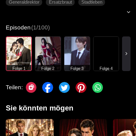
Generaldirektor
Ersatzbraut
Stadtleben
Episoden
(1/100)
Folge 1
Folge 2
Folge 3
Folge 4
Teilen:
Sie könnten mögen