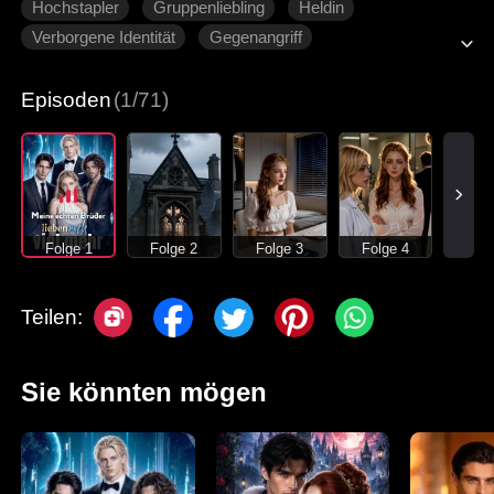
Hochstapler
Gruppenliebling
Heldin
Verborgene Identität
Gegenangriff
Episoden
(1/71)
Folge 1
Folge 2
Folge 3
Folge 4
Teilen:
Sie könnten mögen