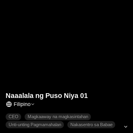
Naaalala ng Puso Niya 01
Filipino
CEO
Magkaaway na magkasintahan
Unti-unting Pagmamahalan
Nakasentro sa Babae
Pag-ibig sa Makasaysayang Panahon