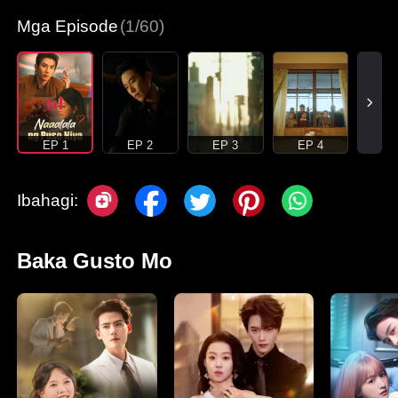
Mga Episode
(1/60)
EP 1
EP 2
EP 3
EP 4
Ibahagi:
Baka Gusto Mo