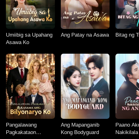
Umiibig sa Upahang
Ang Patay na Asawa
Bitag ng 
Asawa Ko
Pangalawang
Ang Mapanganib
Paano Ak
Pagkakataon
Kong Bodyguard
Nakikilal